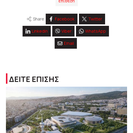
επίθεση
Share
Facebook
Twitter
Linkedin
Viber
WhatsApp
Email
ΔΕΙΤΕ ΕΠΙΣΗΣ