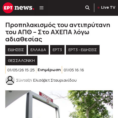
Μετάβαση
Live TV
σε
περιεχόμενο
Προπηλακισμός του αντιπρύτανη
του ΑΠΘ – Στο ΑΧΕΠΑ λόγω
αδιαθεσίας
ΕΙΔΗΣΕΙΣ
ΕΛΛΑΔΑ
ΕΡΤ3
ΕΡΤ3 - ΕΙΔΉΣΕΙΣ
ΘΕΣΣΑΛΟΝΙΚΗ
01/05/26 15:25
Ενημέρωση
01/05 16:16
Σύνταξη
Ελισάβετ Σταυριανίδου