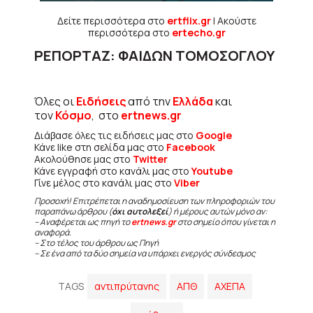
Δείτε περισσότερα στο
ertflix.gr
| Ακούστε
περισσότερα στο
ertecho.gr
ΡΕΠΟΡΤΑΖ: ΦΑΙΔΩΝ ΤΟΜΟΣΟΓΛΟΥ
Όλες οι
Ειδήσεις
από την
Ελλάδα
και
τον
Κόσμο
, στο
ertnews.gr
Διάβασε όλες τις ειδήσεις μας στο
Google
Κάνε like στη σελίδα μας στο
Facebook
Ακολούθησε μας στο
Twitter
Κάνε εγγραφή στο κανάλι μας στο
Youtube
Γίνε μέλος στο κανάλι μας στο
Viber
Προσοχή! Επιτρέπεται η αναδημοσίευση των πληροφοριών του
παραπάνω άρθρου (
όχι αυτολεξεί
) ή μέρους αυτών μόνο αν:
– Αναφέρεται ως πηγή το
ertnews.gr
στο σημείο όπου γίνεται η
αναφορά.
– Στο τέλος του άρθρου ως Πηγή
– Σε ένα από τα δύο σημεία να υπάρχει ενεργός σύνδεσμος
TAGS
αντιπρύτανης
ΑΠΘ
ΑΧΕΠΑ