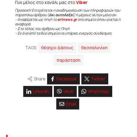
Γίνε μέλος στο κανάλι μας στο
Viber
Προσοχή! Επιτρέπεται η αναδημοσίευση των πληροφοριών του
παραπάνω άρθρου (
όχι αυτολεξεί
) ή μέρους αυτών μόνο αν:
– Αναφέρεται ως πηγή το
ertnews.gr
στο σημείο όπου γίνεται η
αναφορά.
– Στο τέλος του άρθρου ως Πηγή
– Σε ένα από τα δύο σημεία να υπάρχει ενεργός σύνδεσμος
TAGS
Θέατρο Δάσους
Θεσσαλονίκη
παράσταση
Share
Facebook
Twitter
Linkedin
Viber
WhatsApp
Email