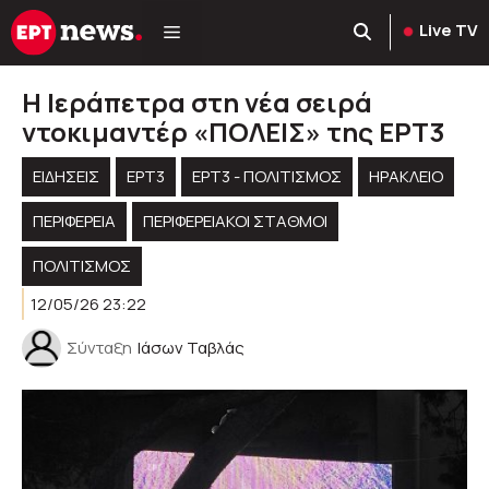
Μετάβαση
Live TV
σε
περιεχόμενο
H Ιεράπετρα στη νέα σειρά
ντοκιμαντέρ «ΠΟΛΕΙΣ» της ΕΡΤ3
ΕΙΔΗΣΕΙΣ
ΕΡΤ3
ΕΡΤ3 - ΠΟΛΙΤΙΣΜΌΣ
ΗΡΑΚΛΕΙΟ
ΠΕΡΙΦΈΡΕΙΑ
ΠΕΡΙΦΕΡΕΙΑΚΟΊ ΣΤΑΘΜΟΊ
ΠΟΛΙΤΙΣΜΟΣ
12/05/26 23:22
Σύνταξη
Ιάσων Ταβλάς