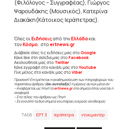
(Φιλόλογος – Συγγραφέας), Γιώργος
Ψαρουδάκης (Μουσικός), Κατερίνα
Διακάκη(Κάτοικος Ιεράπετρας).
Όλες οι
Ειδήσεις
από την
Ελλάδα
και
τον
Κόσμο
, στο
ertnews.gr
Διάβασε όλες τις ειδήσεις μας στο
Google
Κάνε like στη σελίδα μας στο
Facebook
Ακολούθησε μας στο
Twitter
Κάνε εγγραφή στο κανάλι μας στο
Youtube
Γίνε μέλος στο κανάλι μας στο
Viber
Προσοχή! Επιτρέπεται η αναδημοσίευση των πληροφοριών του
παραπάνω άρθρου (
όχι αυτολεξεί
) ή μέρους αυτών μόνο αν:
– Αναφέρεται ως πηγή το
ertnews.gr
στο σημείο όπου γίνεται η
αναφορά.
– Στο τέλος του άρθρου ως Πηγή
– Σε ένα από τα δύο σημεία να υπάρχει ενεργός σύνδεσμος
TAGS
ΕΡΤ 3
Ιεράπετρα
ντοκιμαντέρ