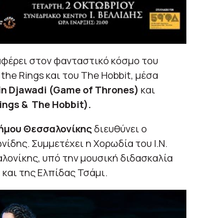
αφέρει στον φανταστικό κόσμο του
the Rings και του The Hobbit, μέσα
n Djawadi (Game of Thrones)
και
ings & The Hobbit).
ήμου Θεσσαλονίκης
διευθύνει ο
δης. Συμμετέχει η Χορωδία του Ι.Ν.
λονίκης, υπό την μουσική διδασκαλία
 και της Ελπίδας Τσάμι.