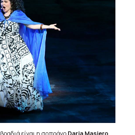
 βραδιά είναι η σοπράνο
Daria Masiero