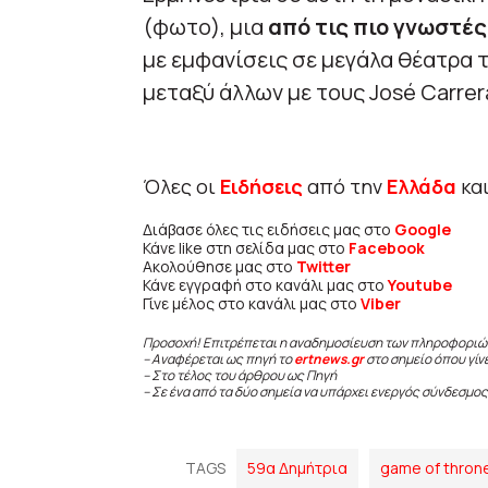
(φωτο), μια
από τις πιο γνωστές
με εμφανίσεις σε μεγάλα θέατρα 
μεταξύ άλλων με τους José Carrera
Όλες οι
Ειδήσεις
από την
Ελλάδα
κα
Διάβασε όλες τις ειδήσεις μας στο
Google
Κάνε like στη σελίδα μας στο
Facebook
Ακολούθησε μας στο
Twitter
Κάνε εγγραφή στο κανάλι μας στο
Youtube
Γίνε μέλος στο κανάλι μας στο
Viber
Προσοχή! Επιτρέπεται η αναδημοσίευση των πληροφοριώ
– Αναφέρεται ως πηγή το
ertnews.gr
στο σημείο όπου γίν
– Στο τέλος του άρθρου ως Πηγή
– Σε ένα από τα δύο σημεία να υπάρχει ενεργός σύνδεσμος
TAGS
59α Δημήτρια
game of thron