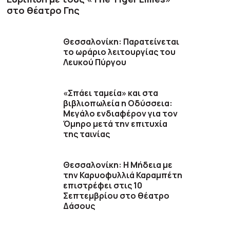
στο θέατρο Γης
Θεσσαλονίκη: Παρατείνεται
το ωράριο λειτουργίας του
Λευκού Πύργου
«Σπάει ταμεία» και στα
βιβλιοπωλεία η Οδύσσεια:
Μεγάλο ενδιαφέρον για τον
Όμηρο μετά την επιτυχία
της ταινίας
Θεσσαλονίκη: Η Μήδεια με
την Καρυοφυλλιά Καραμπέτη
επιστρέφει στις 10
Σεπτεμβρίου στο θέατρο
Δάσους