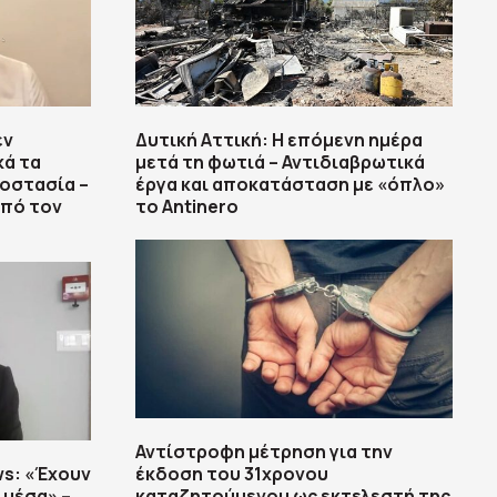
εν
Δυτική Αττική: Η επόμενη ημέρα
ά τα
μετά τη φωτιά – Αντιδιαβρωτικά
ροστασία –
έργα και αποκατάσταση με «όπλο»
από τον
το Antinero
Αντίστροφη μέτρηση για την
s: «Έχουν
έκδοση του 31χρονου
 μέσα» –
καταζητούμενου ως εκτελεστή της