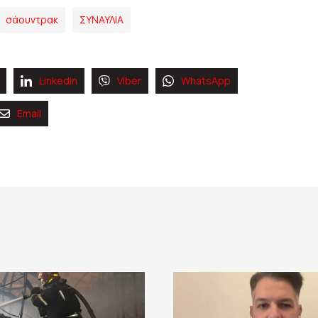
σάουντρακ
ΣΥΝΑΥΛΙΑ
Linkedin
Viber
WhatsApp
Email