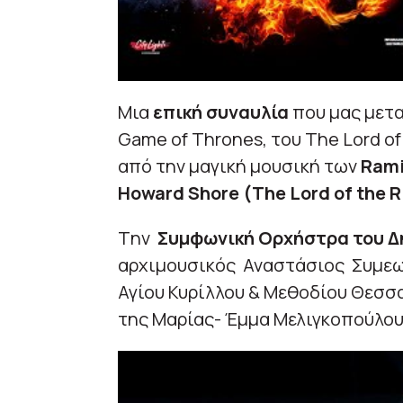
Μια
επική συναυλία
που μας μετ
Game of Thrones, του The Lord of 
από την μαγική μουσική των
Rami
Howard Shore (The Lord of the R
Tην
Συμφωνική Ορχήστρα του Δ
αρχιμουσικός Αναστάσιος Συμεωνί
Αγίου Κυρίλλου & Μεθοδίου Θεσσα
της Μαρίας- Έμμα Μελιγκοπούλου