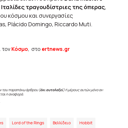
 Ιταλίδες τραγουδίστριες της όπερας
,
του κόσμου και συνεργασίες
s, Plácido Domingo, Riccardo Muti.
ι τον
Κόσμο
, στο
ertnews.gr
ν του παραπάνω άρθρου (
όχι αυτολεξεί
) ή μέρους αυτών μόνο αν:
εται η αναφορά.
es
Lord of the Rings
Βελλίδειο
Ηοbbit