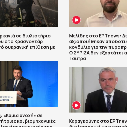
ρκαγιά σε διυλιστήριο
Μελίδης στο ΕΡΤnews: Δ
ου στο Κρασνοντάρ
αξιοποιήθηκαν αποδοτικ
ό ουκρανική επίθεση με
κονδύλια για την πυροπ
Ο ΣΥΡΙΖΑ δεν εξαρτάται 
Τσίπρα
: «Καμία ανοχή» σε
ήτριες και βιομηχανικές
Καραγκούνης στο ΕΡΤnew
πληγείσες περιοχές της
διπλασιαστεί τα πτητικά