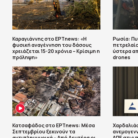
Καραγιάννης στο ΕΡΤnews: «Η
Ρωσία: Πυ
φυσική αναγέννηση του δάσους
πετρελαί
χρειάζεται 15-20 χρόνια – Κρίσιμη η
ύστερα απ
πρόληψη»
drones
Κατσαφάδος στο ΕΡΤnews: Μέσα
Χαρδαλιάς
Σεπτεμβρίου ξεκινούν τα
ανεμογενν
αντιπλημμυρικά – Από Δευτέρα οι
ΑΠΕ στις 