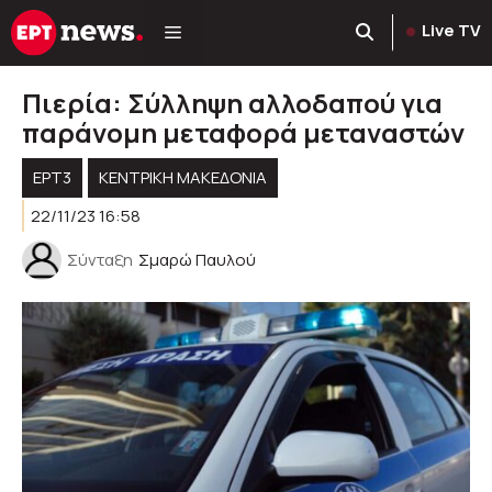
Μετάβαση
Live TV
σε
περιεχόμενο
Πιερία: Σύλληψη αλλοδαπού για
παράνομη μεταφορά μεταναστών
ΕΡΤ3
ΚΕΝΤΡΙΚΉ ΜΑΚΕΔΟΝΊΑ
22/11/23 16:58
Σύνταξη
Σμαρώ Παυλού