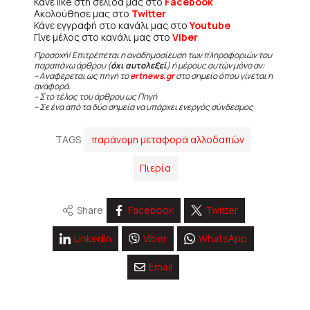
Κάνε like στη σελίδα μας στο
Facebook
Ακολούθησε μας στο
Twitter
Κάνε εγγραφή στο κανάλι μας στο
Youtube
Γίνε μέλος στο κανάλι μας στο
Viber
Προσοχή! Επιτρέπεται η αναδημοσίευση των πληροφοριών του
παραπάνω άρθρου (
όχι αυτολεξεί
) ή μέρους αυτών μόνο αν:
– Αναφέρεται ως πηγή το
ertnews.gr
στο σημείο όπου γίνεται η
αναφορά.
– Στο τέλος του άρθρου ως Πηγή
– Σε ένα από τα δύο σημεία να υπάρχει ενεργός σύνδεσμος
TAGS
παράνομη μεταφορά αλλοδαπών
Πιερία
Share
Facebook
Twitter
Linkedin
Viber
WhatsApp
Email