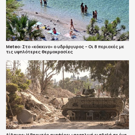
Meteo: Στο «κόκκινο» ο υδράργυρος – Οι 8 περιοχές με
τις υψηλότερες θερμοκρασίες
Λίβανος: Η Βηρυτός αναφέρει ισραηλινή εισβολή σε ένα