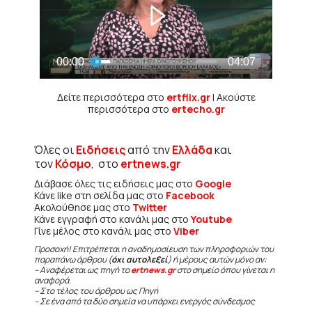
Δείτε περισσότερα στο
ertflix.gr
| Ακούστε
περισσότερα στο
ertecho.gr
Όλες οι
Ειδήσεις
από την
Ελλάδα
και
τον
Κόσμο
, στο
ertnews.gr
Διάβασε όλες τις ειδήσεις μας στο
Google
Κάνε like στη σελίδα μας στο
Facebook
Ακολούθησε μας στο
Twitter
Κάνε εγγραφή στο κανάλι μας στο
Youtube
Γίνε μέλος στο κανάλι μας στο
Viber
Προσοχή! Επιτρέπεται η αναδημοσίευση των πληροφοριών του
παραπάνω άρθρου (
όχι αυτολεξεί
) ή μέρους αυτών μόνο αν:
– Αναφέρεται ως πηγή το
ertnews.gr
στο σημείο όπου γίνεται η
αναφορά.
– Στο τέλος του άρθρου ως Πηγή
– Σε ένα από τα δύο σημεία να υπάρχει ενεργός σύνδεσμος