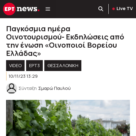
Μετάβαση
Live TV
σε
περιεχόμενο
Παγκόσμια ημέρα
Οινοτουρισμού- Εκδηλώσεις από
την ένωση «Οινοποιοί Βορείου
Ελλάδας»
VIDEO
ΕΡΤ3
ΘΕΣΣΑΛΟΝΙΚΗ
10/11/23 13:29
Σύνταξη
Σμαρώ Παυλού