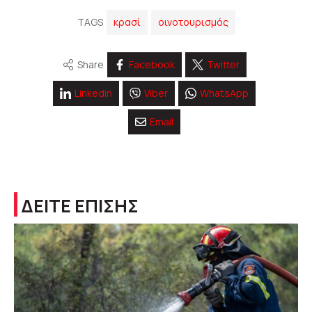
TAGS
κρασί
οινοτουρισμός
Share
Facebook
Twitter
Linkedin
Viber
WhatsApp
Email
ΔΕΙΤΕ ΕΠΙΣΗΣ