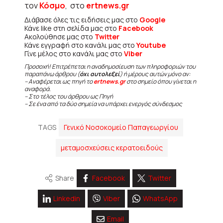
τον
Κόσμο
, στο
ertnews.gr
Διάβασε όλες τις ειδήσεις μας στο
Google
Κάνε like στη σελίδα μας στο
Facebook
Ακολούθησε μας στο
Twitter
Κάνε εγγραφή στο κανάλι μας στο
Youtube
Γίνε μέλος στο κανάλι μας στο
Viber
Προσοχή! Επιτρέπεται η αναδημοσίευση των πληροφοριών του
παραπάνω άρθρου (
όχι αυτολεξεί
) ή μέρους αυτών μόνο αν:
– Αναφέρεται ως πηγή το
ertnews.gr
στο σημείο όπου γίνεται η
αναφορά.
– Στο τέλος του άρθρου ως Πηγή
– Σε ένα από τα δύο σημεία να υπάρχει ενεργός σύνδεσμος
TAGS
Γενικό Νοσοκομείο Παπαγεωργίου
μεταμοσχεύσεις κερατοειδούς
Share
Facebook
Twitter
Linkedin
Viber
WhatsApp
Email