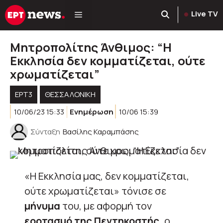
Μετάβαση
Live TV
σε
περιεχόμενο
Μητροπολίτης Άνθιμος: “Η
Εκκλησία δεν κομματίζεται, ούτε
χρωματίζεται”
ΕΡΤ3
ΘΕΣΣΑΛΟΝΙΚΗ
10/06/23 15:33
Ενημέρωση
10/06 15:39
Σύνταξη
Βασίλης Καραμπάσης
«Η Εκκλησία μας, δεν κομματίζεται,
ούτε χρωματίζεται» τόνισε σε
μήνυμα
του, με αφορμή τον
εορτασμό της Πεντηκοστής,
ο