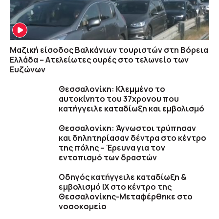
Μαζική είσοδος Βαλκάνιων τουριστών στη Βόρεια
Ελλάδα – Ατελείωτες ουρές στο τελωνείο των
Ευζώνων
Θεσσαλονίκη: Κλεμμένο το
αυτοκίνητο του 37χρονου που
κατήγγειλε καταδίωξη και εμβολισμό
Θεσσαλονίκη: Άγνωστοι τρύπησαν
και δηλητηρίασαν δέντρα στο κέντρο
της πόλης – Έρευνα για τον
εντοπισμό των δραστών
Οδηγός κατήγγειλε καταδίωξη &
εμβολισμό ΙΧ στο κέντρο της
Θεσσαλονίκης-Μεταφέρθηκε στο
νοσοκομείο