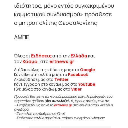
ιδιότητος, μόνο εντός συγκεκριμένου
κομματικού συνδυασμού» πρόσθεσε
ο μητροπολίτης Θεσσαλονίκης.
ΑΜΠΕ
Όλες οι
Ειδήσεις
από την
Ελλάδα
και
τον
Κόσμο
, στο
ertnews.gr
Διάβασε όλες τις ειδήσεις μας στο
Google
Κάνε like στη σελίδα μας στο
Facebook
Ακολούθησε μας στο
Twitter
Κάνε εγγραφή στο κανάλι μας στο
Youtube
Γίνε μέλος στο κανάλι μας στο
Viber
Προσοχή! Επιτρέπεται η αναδημοσίευση των πληροφοριών του
παραπάνω άρθρου (
όχι αυτολεξεί
) ή μέρους αυτών μόνο αν:
– Αναφέρεται ως πηγή το
ertnews.gr
στο σημείο όπου γίνεται η
αναφορά.
– Στο τέλος του άρθρου ως Πηγή
– Σε ένα από τα δύο σημεία να υπάρχει ενεργός σύνδεσμος