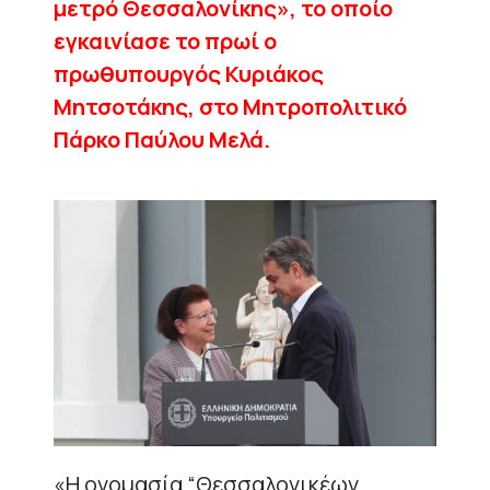
μετρό Θεσσαλονίκης», το οποίο
εγκαινίασε το πρωί ο
πρωθυπουργός Κυριάκος
Μητσοτάκης, στο Μητροπολιτικό
Πάρκο Παύλου Μελά.
«Η ονομασία “Θεσσαλονικέων