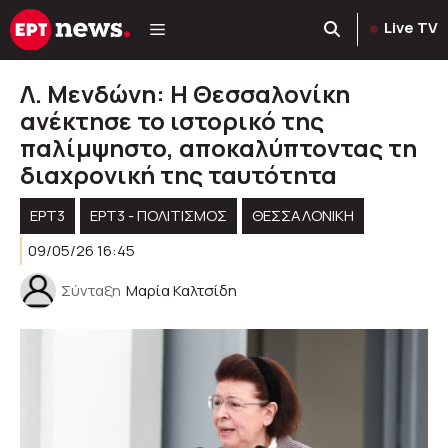
Μετάβαση
Live TV
σε
περιεχόμενο
Λ. Μενδώνη: Η Θεσσαλονίκη
ανέκτησε το ιστορικό της
παλίμψηστο, αποκαλύπτοντας τη
διαχρονική της ταυτότητα
ΕΡΤ3
ΕΡΤ3 - ΠΟΛΙΤΙΣΜΌΣ
ΘΕΣΣΑΛΟΝΙΚΗ
09/05/26 16:45
Σύνταξη
Μαρία Καλτσίδη