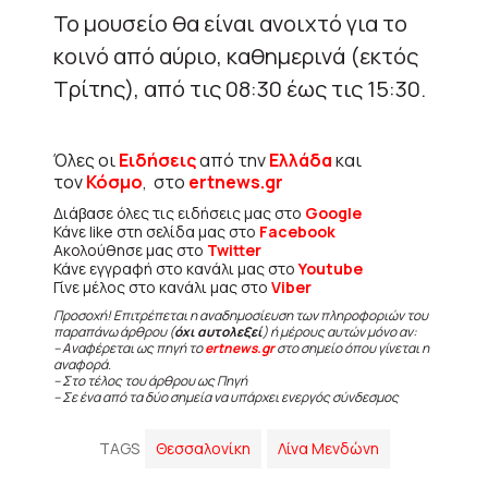
Το μουσείο θα είναι ανοιχτό για το
κοινό από αύριο, καθημερινά (εκτός
Τρίτης), από τις 08:30 έως τις 15:30.
Όλες οι
Ειδήσεις
από την
Ελλάδα
και
τον
Κόσμο
, στο
ertnews.gr
Διάβασε όλες τις ειδήσεις μας στο
Google
Κάνε like στη σελίδα μας στο
Facebook
Ακολούθησε μας στο
Twitter
Κάνε εγγραφή στο κανάλι μας στο
Youtube
Γίνε μέλος στο κανάλι μας στο
Viber
Προσοχή! Επιτρέπεται η αναδημοσίευση των πληροφοριών του
παραπάνω άρθρου (
όχι αυτολεξεί
) ή μέρους αυτών μόνο αν:
– Αναφέρεται ως πηγή το
ertnews.gr
στο σημείο όπου γίνεται η
αναφορά.
– Στο τέλος του άρθρου ως Πηγή
– Σε ένα από τα δύο σημεία να υπάρχει ενεργός σύνδεσμος
TAGS
Θεσσαλονίκη
Λίνα Μενδώνη