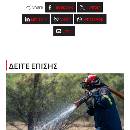
Share
Facebook
Twitter
Linkedin
Viber
WhatsApp
Email
ΔΕΙΤΕ ΕΠΙΣΗΣ