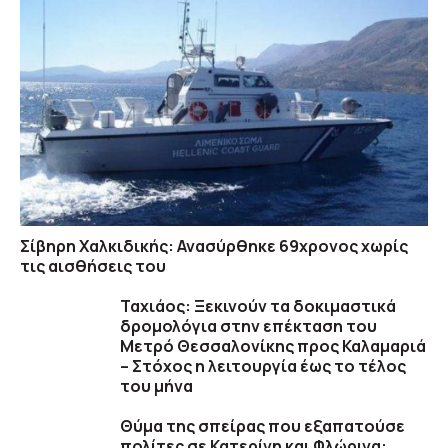
Σίβηρη Χαλκιδικής: Ανασύρθηκε 69χρονος χωρίς
τις αισθήσεις του
Ταχιάος: Ξεκινούν τα δοκιμαστικά
δρομολόγια στην επέκταση του
Μετρό Θεσσαλονίκης προς Καλαμαριά
– Στόχος η λειτουργία έως το τέλος
του μήνα
Θύμα της σπείρας που εξαπατούσε
πολίτες σε Κατερίνη και Φλώρινα: