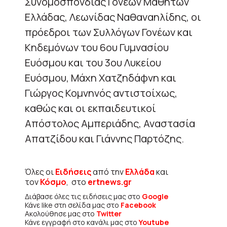
Συνομοσπονδίας Γονέων Μαθητών
Ελλάδας, Λεωνίδας Ναθαναηλίδης, οι
πρόεδροι των Συλλόγων Γονέων και
Κηδεμόνων του 6ου Γυμνασίου
Ευόσμου και του 3ου Λυκείου
Ευόσμου, Μάχη Χατζηδάφνη και
Γιώργος Κομνηνός αντιστοίχως,
καθώς και οι εκπαιδευτικοί
Απόστολος Αμπεριάδης, Αναστασία
Απατζίδου και Γιάννης Παρτόζης.
Όλες οι
Ειδήσεις
από την
Ελλάδα
και
τον
Κόσμο
, στο
ertnews.gr
Διάβασε όλες τις ειδήσεις μας στο
Google
Κάνε like στη σελίδα μας στο
Facebook
Ακολούθησε μας στο
Twitter
Κάνε εγγραφή στο κανάλι μας στο
Youtube