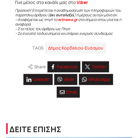
Γίνε μέλος στο κανάλι μας στο
Viber
Προσοχή! Επιτρέπεται η αναδημοσίευση των πληροφοριών του
παραπάνω άρθρου (
όχι αυτολεξεί
) ή μέρους αυτών μόνο αν:
– Αναφέρεται ως πηγή το
ertnews.gr
στο σημείο όπου γίνεται η
αναφορά.
– Στο τέλος του άρθρου ως Πηγή
– Σε ένα από τα δύο σημεία να υπάρχει ενεργός σύνδεσμος
TAGS
Δήμος Κορδελιού-Ευόσμου
Share
Facebook
Twitter
Linkedin
Viber
WhatsApp
Email
ΔΕΙΤΕ ΕΠΙΣΗΣ