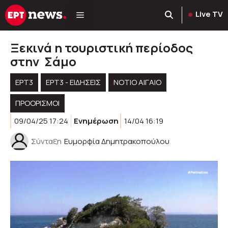
Μετάβαση
Live TV
σε
περιεχόμενο
Ξεκινά η τουριστική περίοδος
στην Σάμο
ΕΡΤ3
ΕΡΤ3 - ΕΙΔΉΣΕΙΣ
ΝΟΤΙΟ ΑΙΓΑΙΟ
ΠΡΟΟΡΙΣΜΟΊ
09/04/25 17:24
Ενημέρωση
14/04 16:19
Σύνταξη
Ευμορφία Δημητρακοπούλου