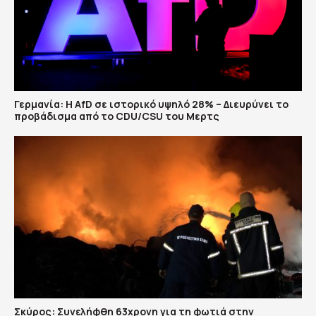
Γερμανία: Η AfD σε ιστορικό υψηλό 28% – Διευρύνει το
προβάδισμα από το CDU/CSU του Μερτς
Σκύρος: Συνελήφθη 63χρονη για τη φωτιά στην