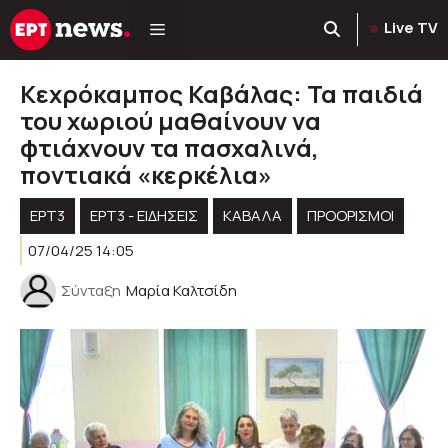
Μετάβαση
Live TV
σε
περιεχόμενο
Κεχρόκαμπος Καβάλας: Τα παιδιά
του χωριού μαθαίνουν να
φτιάχνουν τα πασχαλινά,
ποντιακά «κερκέλια»
ΕΡΤ3
ΕΡΤ3 - ΕΙΔΉΣΕΙΣ
ΚΑΒΑΛΑ
ΠΡΟΟΡΙΣΜΟΊ
07/04/25 14:05
Σύνταξη
Μαρία Καλτσίδη