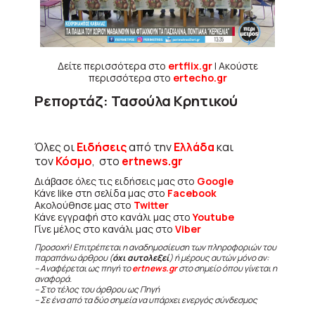
Δείτε περισσότερα στο
ertflix.gr
| Ακούστε
περισσότερα στο
ertecho.gr
Ρεπορτάζ: Τασούλα Κρητικού
Όλες οι
Ειδήσεις
από την
Ελλάδα
και
τον
Κόσμο
, στο
ertnews.gr
Διάβασε όλες τις ειδήσεις μας στο
Google
Κάνε like στη σελίδα μας στο
Facebook
Ακολούθησε μας στο
Twitter
Κάνε εγγραφή στο κανάλι μας στο
Youtube
Γίνε μέλος στο κανάλι μας στο
Viber
Προσοχή! Επιτρέπεται η αναδημοσίευση των πληροφοριών του
παραπάνω άρθρου (
όχι αυτολεξεί
) ή μέρους αυτών μόνο αν:
– Αναφέρεται ως πηγή το
ertnews.gr
στο σημείο όπου γίνεται η
αναφορά.
– Στο τέλος του άρθρου ως Πηγή
– Σε ένα από τα δύο σημεία να υπάρχει ενεργός σύνδεσμος