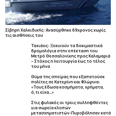
Σίβηρη Χαλκιδικής: Ανασύρθηκε 69χρονος χωρίς
τις αισθήσεις του
Ταχιάος: Ξεκινούν τα δοκιμαστικά
δρομολόγια στην επέκταση του
Μετρό Θεσσαλονίκης προς Καλαμαριά
– Στόχος η λειτουργία έως το τέλος
του μήνα
Θύμα της σπείρας που εξαπατούσε
πολίτες σε Κατερίνη και Φλώρινα:
«Τους έδωσα κοσμήματα, χρήματα,
ό,τι είχα…»
Στις φυλακές οι τρεις συλληφθέντες
για σωρεία κλοπών
μετασχηματιστών-Πυροβόλησαν κατά