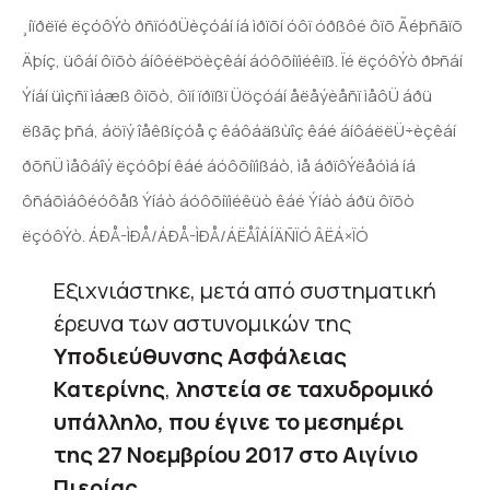
¸íïðëïé ëçóôÝò ðñïóðÜèçóáí íá ìðïõí óôï óðßôé ôïõ Ãéþñãïõ
Äþíç, üôáí ôïõò áíôéëÞöèçêáí áóôõíïìéêïß. Ïé ëçóôÝò ðÞñáí
Ýíáí üìçñï ìáæß ôïõò, ôïí ïðïßï Üöçóáí åëåýèåñï ìåôÜ áðü
ëßãç þñá, áöïý îåêßíçóå ç êáôáäßùîç êáé áíôáëëÜ÷èçêáí
ðõñÜ ìåôáîý ëçóôþí êáé áóôõíïìßáò, ìå áðïôÝëåóìá íá
ôñáõìáôéóôåß Ýíáò áóôõíïìéêüò êáé Ýíáò áðü ôïõò
ëçóôÝò. ÁÐÅ-ÌÐÅ/ÁÐÅ-ÌÐÅ/ÁËÅÎÁÍÄÑÏÓ ÂËÁ×ÏÓ
Εξιχνιάστηκε, μετά από συστηματική
έρευνα των αστυνομικών της
Υποδιεύθυνσης Ασφάλειας
Κατερίνης
,
ληστεία σε ταχυδρομικό
υπάλληλο, που έγινε το μεσημέρι
της 27 Νοεμβρίου 2017 στο Αιγίνιο
Πιερίας.