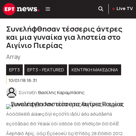
Μετάβαση
Live TV
σε
περιεχόμενο
Συνελήφθησαν τέσσερις άντρες
και μια γυναίκα για ληστεία στο
Αιγίνιο Πιερίας
Array
ΕΡΤ3
ΕΡΤ3 – FEATURED
ΚΕΝΤΡΙΚΉ ΜΑΚΕΔΟΝΊΑ
10/01/18 16:31
Σύνταξη
Βασίλης Καραμπάσης
Áóôõíïìéêïß áíáæçôïýí ëçóôÝò ìåôÜ áðü áðüðåéñá
ëçóôåßáò ðïõ Ýêáíáí óôï óðßôé ôïõ ðñïðïíçôÞ ôïõ ÐÁÏÊ
Ãéþñãïõ Äþíç, óôçí ÊçöéóéÜ ôçí ÐÝìðôç 28 Éïõíßïõ 2012.