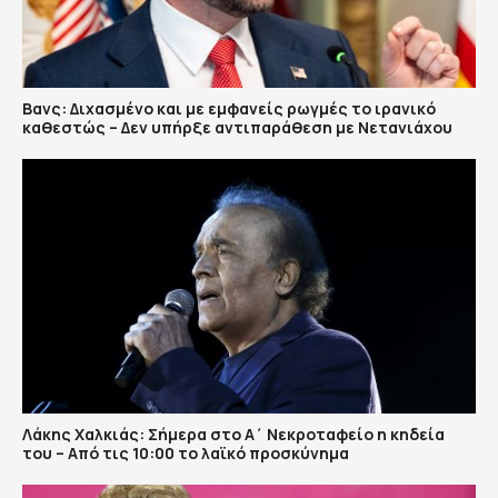
Βανς: Διχασμένο και με εμφανείς ρωγμές το ιρανικό
καθεστώς – Δεν υπήρξε αντιπαράθεση με Νετανιάχου
Λάκης Χαλκιάς: Σήμερα στο Α΄ Νεκροταφείο η κηδεία
του – Από τις 10:00 το λαϊκό προσκύνημα