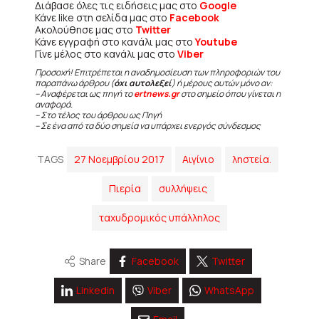
Διάβασε όλες τις ειδήσεις μας στο
Google
Κάνε like στη σελίδα μας στο
Facebook
Ακολούθησε μας στο
Twitter
Κάνε εγγραφή στο κανάλι μας στο
Youtube
Γίνε μέλος στο κανάλι μας στο
Viber
Προσοχή! Επιτρέπεται η αναδημοσίευση των πληροφοριών του
παραπάνω άρθρου (
όχι αυτολεξεί
) ή μέρους αυτών μόνο αν:
– Αναφέρεται ως πηγή το
ertnews.gr
στο σημείο όπου γίνεται η
αναφορά.
– Στο τέλος του άρθρου ως Πηγή
– Σε ένα από τα δύο σημεία να υπάρχει ενεργός σύνδεσμος
TAGS
27 Νοεμβρίου 2017
Αιγίνιο
ληστεία.
Πιερία
συλλήψεις
ταχυδρομικός υπάλληλος
Share
Facebook
Twitter
Linkedin
Viber
WhatsApp