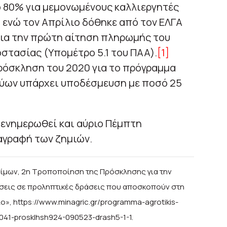
το 80% για μεμονωμένους καλλιεργητές
, ενώ τον Απρίλιο δόθηκε από τον ΕΛΓΑ
για την πρώτη αίτηση πληρωμής του
στασίας (Υπομέτρο 5.1 του ΠΑΑ).
[1]
ρόσκληση του 2020 για το πρόγραμμα
ύων υπάρχει υποδέσμευση με ποσό 25
 ενημερωθεί και αύριο Πέμπτη
αγραφή των ζημιών.
ίμων,
2η Τροποποίηση της Πρόσκλησης για την
ύσεις σε προληπτικές δράσεις που αποσκοπούν στη
ιο»,
https://www.minagric.gr/programma-agrotikis-
041-prosklhsh924-090523-drash5-1-1.