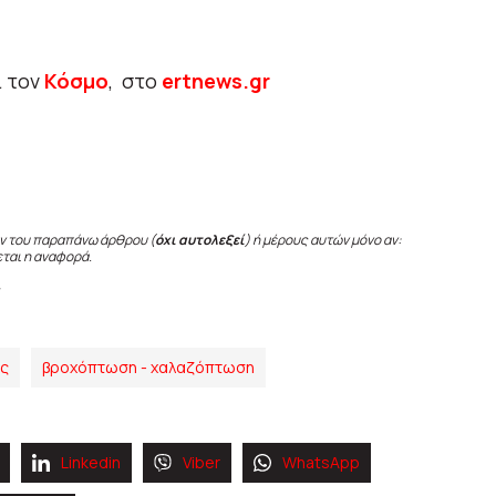
ι τον
Κόσμο
, στο
ertnews.gr
ν του παραπάνω άρθρου (
όχι αυτολεξεί
) ή μέρους αυτών μόνο αν:
εται η αναφορά.
ης
βροχόπτωση - χαλαζόπτωση
Linkedin
Viber
WhatsApp