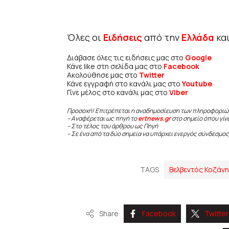
Όλες οι
Ειδήσεις
από την
Ελλάδα
κα
Διάβασε όλες τις ειδήσεις μας στο
Google
Κάνε like στη σελίδα μας στο
Facebook
Ακολούθησε μας στο
Twitter
Κάνε εγγραφή στο κανάλι μας στο
Youtube
Γίνε μέλος στο κανάλι μας στο
Viber
Προσοχή! Επιτρέπεται η αναδημοσίευση των πληροφοριώ
– Αναφέρεται ως πηγή το
ertnews.gr
στο σημείο όπου γίν
– Στο τέλος του άρθρου ως Πηγή
– Σε ένα από τα δύο σημεία να υπάρχει ενεργός σύνδεσμος
TAGS
Βελβεντός Κοζάν
Share
Facebook
Twitter