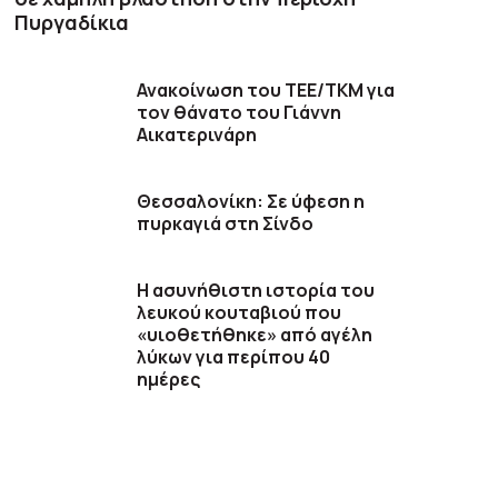
Πυργαδίκια
Ανακοίνωση του ΤΕΕ/ΤΚΜ για
τον θάνατο του Γιάννη
Αικατερινάρη
Θεσσαλονίκη: Σε ύφεση η
πυρκαγιά στη Σίνδο
Η ασυνήθιστη ιστορία του
λευκού κουταβιού που
«υιοθετήθηκε» από αγέλη
λύκων για περίπου 40
ημέρες