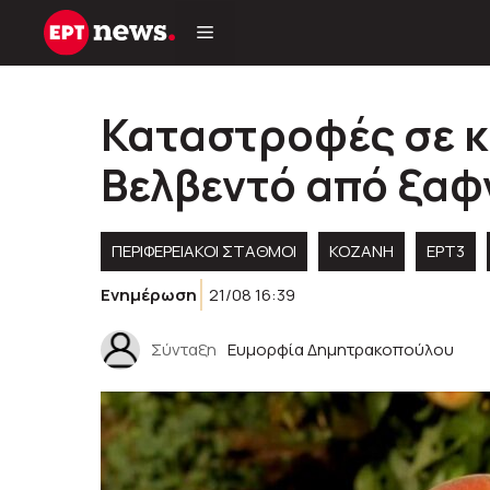
Μετάβαση
σε
περιεχόμενο
Καταστροφές σε κ
Βελβεντό από ξαφ
ΠΕΡΙΦΕΡΕΙΑΚΟΊ ΣΤΑΘΜΟΊ
KOZANH
ΕΡΤ3
Ενημέρωση
21/08 16:39
Σύνταξη
Ευμορφία Δημητρακοπούλου