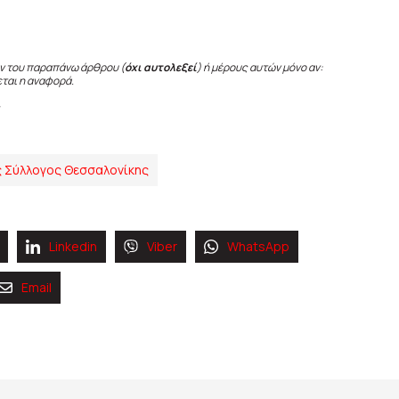
ν του παραπάνω άρθρου (
όχι αυτολεξεί
) ή μέρους αυτών μόνο αν:
εται η αναφορά.
ς Σύλλογος Θεσσαλονίκης
Linkedin
Viber
WhatsApp
Email