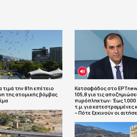
α τιμά την 81η επέτειο
Κατσαφάδος στο ΕΡΤnew
ψη της ατομικής βόμβας
105,8 για τις αποζημιώσε
ίμα
πυρόπληκτων: Έως 1.000
τ.μ. για κατεστραμμένες 
– Πότε ξεκινούν οι αιτήσε