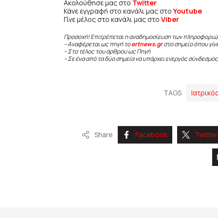
Ακολούθησε μας στο
Twitter
Κάνε εγγραφή στο κανάλι μας στο
Youtube
Γίνε μέλος στο κανάλι μας στο
Viber
Προσοχή! Επιτρέπεται η αναδημοσίευση των πληροφοριώ
– Αναφέρεται ως πηγή το
ertnews.gr
στο σημείο όπου γίν
– Στο τέλος του άρθρου ως Πηγή
– Σε ένα από τα δύο σημεία να υπάρχει ενεργός σύνδεσμος
TAGS
Ιατρικό
Share
Facebook
Twitter