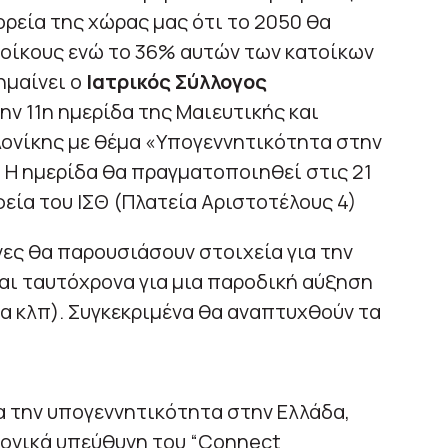
ορεία της χώρας μας ότι το 2050 θα
τοίκους ενώ το 36% αυτών των κατοίκων
ημαίνει ο
Ιατρικός Σύλλογος
ην 11η ημερίδα της Μαιευτικής και
λονίκης με θέμα «Υπογεννητικότητα στην
. Η ημερίδα θα πραγματοποιηθεί στις 21
φεία του ΙΣΘ (Πλατεία Αριστοτέλους 4)
ες θα παρουσιάσουν στοιχεία για την
ι ταυτόχρονα για μια παροδική αύξηση
ια κλπ). Συγκεκριμένα θα αναπτυχθούν τα
α την υπογεννητικότητα στην Ελλάδα,
μονικά υπεύθυνη του “Connect