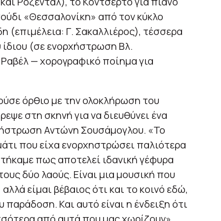
και Ρόζενταλ), το Κοντσέρτο για πιάνο
αγούδι «Θεσσαλονίκη» από τον κύκλο
δη (επιμέλεια: Γ. Σακαλλιέρος), τέσσερα
υ ίδιου (σε ενορχήστρωση Βλ.
υ Ραβέλ — χορογραφικό ποίημα για
ούσε όρθιο με την ολοκλήρωση του
εψε στη σκηνή για να διευθύνει ένα
ρχήστρωση Αντώνη Σουσάμογλου. «Το
μάτι που είχα ενορχηστρώσει παλιότερα
φτήκαμε πως αποτελεί ιδανική γέφυρα
ους δύο λαούς. Είναι μια μουσική που
αλλά είμαι βέβαιος ότι και το κοινό εδώ,
υ παράδοση. Και αυτό είναι η ένδειξη ότι
σσότερα από αυτά που μας χωρίζουν»,