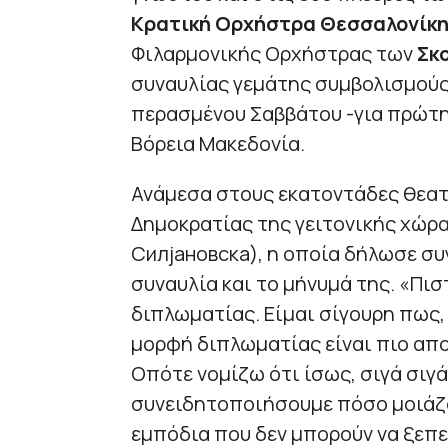
Κρατική Ορχήστρα Θεσσαλονίκ
Φιλαρμονικής Ορχήστρας των
Σκ
συναυλίας γεμάτης συμβολισμούς,
περασμένου Σαββάτου -για πρώτη 
Βόρεια Μακεδονία.
Ανάμεσα στους εκατοντάδες θεατέ
Δημοκρατίας της γειτονικής χώρ
Силјановска), η οποία δήλωσε συ
συναυλία και το μήνυμά της. «Πι
διπλωματίας. Είμαι σίγουρη πως,
μορφή διπλωματίας είναι πιο απ
Οπότε νομίζω ότι ίσως, σιγά σιγά
συνειδητοποιήσουμε πόσο μοιάζο
εμπόδια που δεν μπορούν να ξεπε