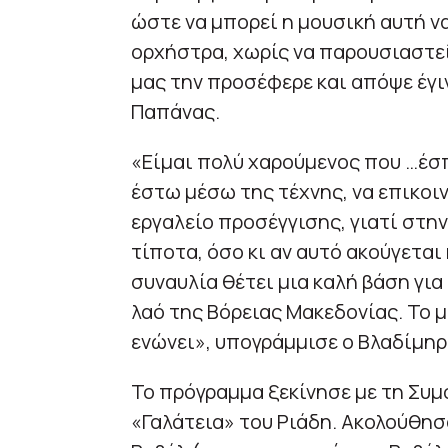
ώστε να μπορεί η μουσική αυτή ν
ορχήστρα, χωρίς να παρουσιαστεί 
μας την προσέφερε και απόψε έγιν
Παπάνας.
«Είμαι πολύ χαρούμενος που …έσ
έστω μέσω της τέχνης, να επικοιν
εργαλείο προσέγγισης, γιατί στη
τίποτα, όσο κι αν αυτό ακούγετα
συναυλία θέτει μια καλή βάση γι
λαό της Βόρειας Μακεδονίας. Το μ
ενώνει», υπογράμμισε ο Βλαδίμη
Το πρόγραμμα ξεκίνησε με τη Συ
«Γαλάτεια» του Ριάδη. Ακολούθησ