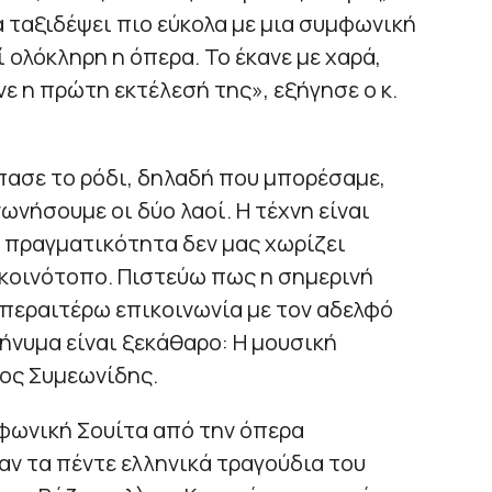
α ταξιδέψει πιο εύκολα με μια συμφωνική
ολόκληρη η όπερα. Το έκανε με χαρά,
ε η πρώτη εκτέλεσή της», εξήγησε ο κ.
πασε το ρόδι, δηλαδή που μπορέσαμε,
ωνήσουμε οι δύο λαοί. Η τέχνη είναι
ν πραγματικότητα δεν μας χωρίζει
ι κοινότοπο. Πιστεύω πως η σημερινή
α περαιτέρω επικοινωνία με τον αδελφό
ήνυμα είναι ξεκάθαρο: Η μουσική
ρος Συμεωνίδης.
μφωνική Σουίτα από την όπερα
αν τα πέντε ελληνικά τραγούδια του