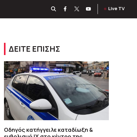
Live TV
ΔΕΙΤΕ ΕΠΙΣΗΣ
Οδηγός κατήγγειλε καταδίωξη &
εμβολισμό ΙΧ στο κέντρο της