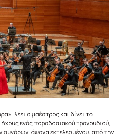
ρα», λέει ο μαέστρος και δίνει το
 ήχους ενός παραδοσιακού τραγουδιού,
ν συνόρων, άψογα εκτελεσμένου, από την