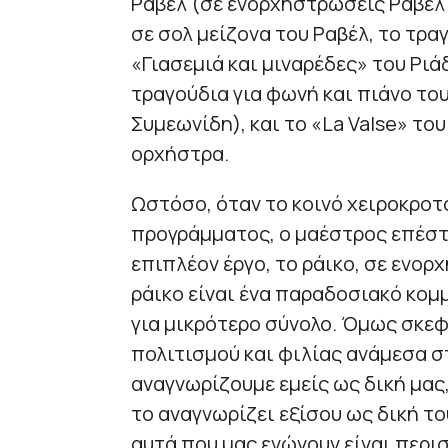
Ραβέλ (σε ενορχηστρώσεις Ραβέλ 
σε σολ μείζονα του Ραβέλ, το τρ
«Γιασεμιά και μιναρέδες» του Ριά
τραγούδια για φωνή και πιάνο το
Συμεωνίδη), και το «La Valse» το
ορχήστρα.
Ωστόσο, όταν το κοινό χειροκροτ
προγράμματος, ο μαέστρος επέστρ
επιπλέον έργο, το ράικο, σε ενο
ράικο είναι ένα παραδοσιακό κομ
για μικρότερο σύνολο. Όμως σκε
πολιτισμού και φιλίας ανάμεσα στ
αναγνωρίζουμε εμείς ως δική μας, 
το αναγνωρίζει εξίσου ως δική το
αυτά που μας ενώνουν είναι περι