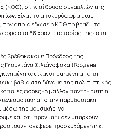
ης
(ΚΟΘ), στην αίθουσα συναυλιών της
οπίων
. Είναι το αποκορύφωμα μιας
 την οποία έδωσε η ΚΟΘ το βράδυ του
φορά στα 66 χρόνια ιστορίας της- στη
ς βρέθηκε και η Πρόεδρος της
ας Γκορντάνα Σιλιάνοφσκα (Гордана
γκινημένη και ικανοποιημένη από τη
στεύω βαθιά στη δύναμη της πολιτιστικής
 κάποιες φορές -ή μάλλον πάντα- αυτή η
οτελεσματική από την παραδοσιακή.
, μέσω της μουσικής, να
υμε και ότι πράγματι δεν υπάρχουν
ραστούν», ανέφερε προσερχόμενη η κ.