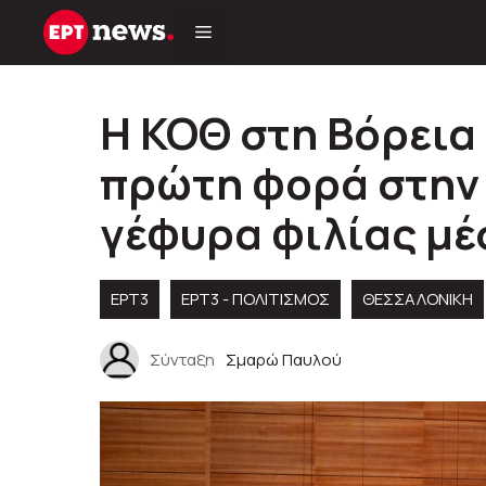
Μετάβαση
σε
περιεχόμενο
Η ΚΟΘ στη Βόρεια
πρώτη φορά στην ι
γέφυρα φιλίας μέ
ΕΡΤ3
ΕΡΤ3 - ΠΟΛΙΤΙΣΜΌΣ
ΘΕΣΣΑΛΟΝΙΚΗ
Σύνταξη
Σμαρώ Παυλού