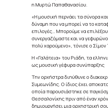
η Μυρτώ Παπαθανασίου.
«Η μουσική περνάει τα σύνορα και
δύναμη που να μπορεί να το κατα
επιλογές… Μπορούμε να επιλέξουμ
συνεργαζόμαστε και να γεφυρώνουμ
πολύ χαρούμενο», τόνισε ο Σίμον
Η «Γαλάτεια» του Ριάδη, τα ελλην
ως μουσική γέφυρα συνύπαρξης
Την ορχήστρα διηύθυνε ο διακεκ
Συμεωνίδης. Ο ίδιος έχει αποκατα
οποία παρουσιάστηκε σε παγκόσ
Θεσσαλονίκης πριν από έναν χρόν
δημιουργήσει μια ορχηστρική σου