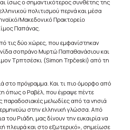
ίναι ίσως ο σημαντικότερος συνθέτης της
ελληνικού πολιτισμού περνά και μέσα
θηναϊκό/Μακεδονικό Πρακτορείο
Σίμος Παπάνας.
πό τις δύο χώρες, που εμφανίστηκαν
ληνίδα σοπράνο Μυρτώ Παπαθανάσιου και
μον Τρπτσέσκι (Simon Trpčeski) από τη
ιά στο πρόγραμμα. Και τι πιο όμορφο από
η όπως ο Ραβέλ, που έγραψε πέντε
ς παραδοσιακές μελωδίες από τα νησιά
α ερμηνεύω στην ελληνική γλώσσα. Από
α του Ριάδη, μας δίνουν την ευκαιρία να
κή πλευρά και στο εξωτερικό», σημείωσε