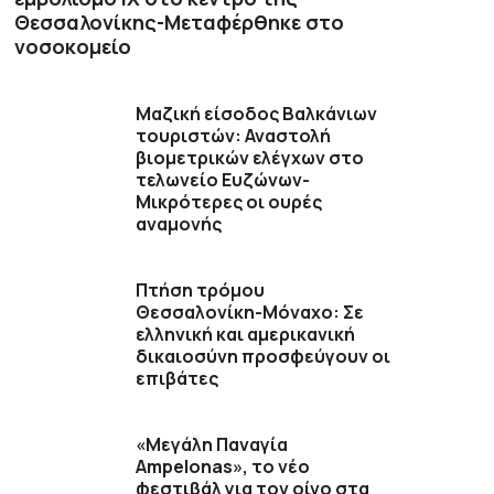
Θεσσαλονίκης-Μεταφέρθηκε στο
νοσοκομείο
Μαζική είσοδος Βαλκάνιων
τουριστών: Αναστολή
βιομετρικών ελέγχων στο
τελωνείο Ευζώνων-
Μικρότερες οι ουρές
αναμονής
Πτήση τρόμου
Θεσσαλονίκη-Μόναχο: Σε
ελληνική και αμερικανική
δικαιοσύνη προσφεύγουν οι
επιβάτες
«Μεγάλη Παναγία
Ampelonas», το νέο
φεστιβάλ για τον οίνο στα