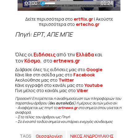
Δείτε περισσότερα στο
ertflix.gr
| Ακούστε
περισσότερα στο
ertecho.gr
Πηγή: ΕΡΤ, ΑΠΕ ΜΠΕ
Όλες οι
Ειδήσεις
από την
Ελλάδα
και
τον
Κόσμο
, στο
ertnews.gr
Διάβασε όλες τις ειδήσεις μας στο
Google
Κάνε like στη σελίδα μας στο
Facebook
Ακολούθησε μας στο
Twitter
Κάνε εγγραφή στο κανάλι μας στο
Youtube
Γίνε μέλος στο κανάλι μας στο
Viber
Προσοχή! Επιτρέπεται η αναδημοσίευση των πληροφοριών του
παραπάνω άρθρου (
όχι αυτολεξεί
) ή μέρους αυτών μόνο αν:
– Αναφέρεται ως πηγή το
ertnews.gr
στο σημείο όπου γίνεται η
αναφορά.
– Στο τέλος του άρθρου ως Πηγή
– Σε ένα από τα δύο σημεία να υπάρχει ενεργός σύνδεσμος
TAGS
Θεσσαλονίκη
ΝΙΚΟΣ ΑΝΔΡΟΥΛΑΚΗΣ