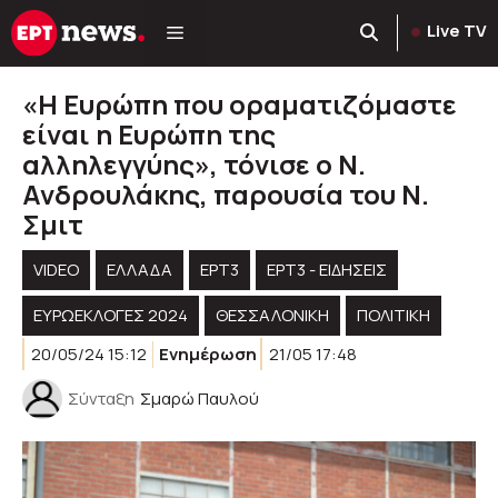
Μετάβαση
Live TV
σε
περιεχόμενο
«Η Ευρώπη που οραματιζόμαστε
είναι η Ευρώπη της
αλληλεγγύης», τόνισε ο Ν.
Ανδρουλάκης, παρουσία του Ν.
Σμιτ
VIDEO
ΕΛΛΑΔΑ
ΕΡΤ3
ΕΡΤ3 - ΕΙΔΉΣΕΙΣ
ΕΥΡΩΕΚΛΟΓΈΣ 2024
ΘΕΣΣΑΛΟΝΙΚΗ
ΠΟΛΙΤΙΚΉ
20/05/24 15:12
Ενημέρωση
21/05 17:48
Σύνταξη
Σμαρώ Παυλού