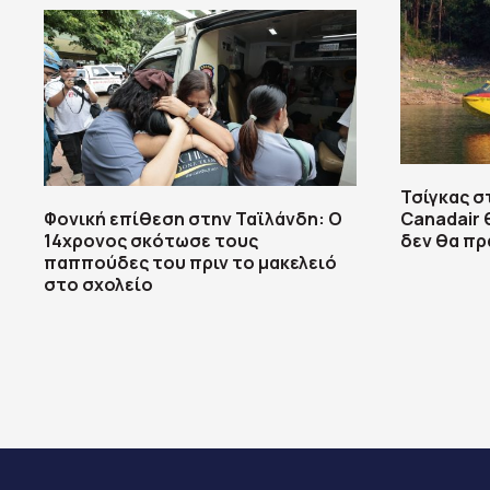
Τσίγκας σ
Φονική επίθεση στην Ταϊλάνδη: Ο
Canadair 
14χρονος σκότωσε τους
δεν θα πρ
παππούδες του πριν το μακελειό
στο σχολείο