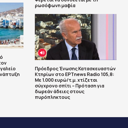
ρωσόφωνη μαφία
κό
τον
ργαλείο
Πρόεδρος Ένωσης Κατασκευαστών
ανάπτυξη
Κτηρίων στο ΕΡΤnews Radio 105,8:
Με 1.000 ευρώ/τ.μ. χτίζεται
σύγχρονο σπίτι – Πρόταση για
δωρεάν άδειες στους
πυρόπληκτους