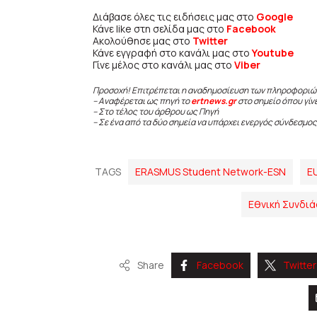
Διάβασε όλες τις ειδήσεις μας στο
Google
Κάνε like στη σελίδα μας στο
Facebook
Ακολούθησε μας στο
Twitter
Κάνε εγγραφή στο κανάλι μας στο
Youtube
Γίνε μέλος στο κανάλι μας στο
Viber
Προσοχή! Επιτρέπεται η αναδημοσίευση των πληροφοριώ
– Αναφέρεται ως πηγή το
ertnews.gr
στο σημείο όπου γίν
– Στο τέλος του άρθρου ως Πηγή
– Σε ένα από τα δύο σημεία να υπάρχει ενεργός σύνδεσμος
TAGS
ERASMUS Student Network-ESN
E
Εθνική Συνδι
Share
Facebook
Twitter