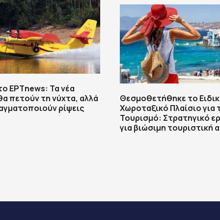
το ΕΡΤnews: Τα νέα
θα πετούν τη νύχτα, αλλά
Θεσμοθετήθηκε το Ειδι
αγματοποιούν ρίψεις
Χωροταξικό Πλαίσιο για 
Τουρισμό: Στρατηγικό ε
για βιώσιμη τουριστική 