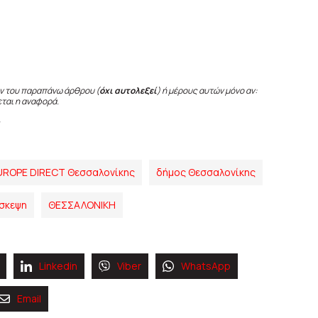
ν του παραπάνω άρθρου (
όχι αυτολεξεί
) ή μέρους αυτών μόνο αν:
εται η αναφορά.
UROPE DIRECT Θεσσαλονίκης
δήμος Θεσσαλονίκης
άσκεψη
ΘΕΣΣΑΛΟΝΙΚΗ
Linkedin
Viber
WhatsApp
Email