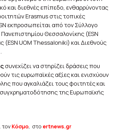
ικό και διεθνές επίπεδο, ενθαρρύνοντας
οιτητών Erasmus στις τοπικές
ESN εκπροσωπείται από τον Σύλλογο
 Πανεπιστημίου Θεσσαλονίκης (ESN
 (ESN UOM Thessaloniki) και Διεθνούς
.
ης
συνεχίζει να στηρίζει δράσεις που
ύν τις ευρωπαϊκές αξίες και ενισχύουν
λης που αγκαλιάζει τους φοιτητές και
τη συγχρηματοδότησης της Ευρωπαϊκής
ι τον
Κόσμο
, στο
ertnews.gr