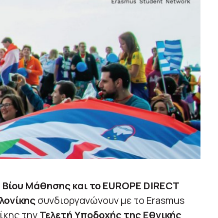
α Βίου Μάθησης και το EUROPE DIRECT
λονίκης
συνδιοργανώνουν με το Erasmus
ίκης την
Τελετή Υποδοχής της Εθνικής