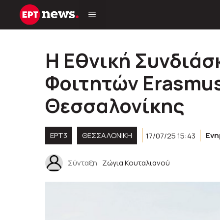
Μετάβαση
σε
περιεχόμενο
H Εθνική Συνδιάσ
Φοιτητών Erasmus
Θεσσαλονίκης
ΕΡΤ3
ΘΕΣΣΑΛΟΝΙΚΗ
17/07/25 15:43
Εν
Σύνταξη
Ζώγια Κουταλιανού