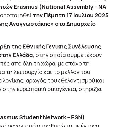
ητών Erasmus (National Assembly – NA
γματοποιηθεί
την Πέμπτη 17 Ιουλίου 2025
λης Αναγνωστάκης» στο Δημαρχείο
ρξη της Εθνικής Γενικής Συνέλευσης
στην Ελλάδα
, στην οποία συμμετέχουν
ές από όλη τη χώρα, με στόχο τη
 τη λειτουργία και το μέλλον του
λονίκης, αρωγός του εθελοντισμού και
 στην ευρωπαϊκή οικογένεια, στηρίζει
asmus Student Network – ESN)
ικό οργανισμό στην Ευρώπη με έντονη