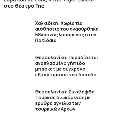
στο θέατρο Γης
Χαλκιδική: Χωρίς τις
αισθήσεις του ανασύρθηκε
68χρονος λουόμενος στην
Ποτίδαια
Θεσσαλονίκη: Παραδίδεται
αναπλασμένο γήπεδο
μπάσκετ με σύγχρονο
εξοπλισμό και νέο δάπεδο
Θεσσαλονίκη: Συνελήφθη
Tούρκος διωκόμενος με
ερυθρά αγγελία των
τουρκικών Αρχών