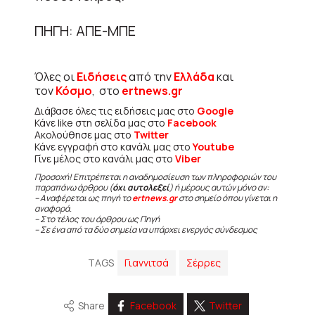
ΠΗΓΗ: ΑΠΕ-ΜΠΕ
Όλες οι
Ειδήσεις
από την
Ελλάδα
και
τον
Κόσμο
, στο
ertnews.gr
Διάβασε όλες τις ειδήσεις μας στο
Google
Κάνε like στη σελίδα μας στο
Facebook
Ακολούθησε μας στο
Twitter
Κάνε εγγραφή στο κανάλι μας στο
Youtube
Γίνε μέλος στο κανάλι μας στο
Viber
Προσοχή! Επιτρέπεται η αναδημοσίευση των πληροφοριών του
παραπάνω άρθρου (
όχι αυτολεξεί
) ή μέρους αυτών μόνο αν:
– Αναφέρεται ως πηγή το
ertnews.gr
στο σημείο όπου γίνεται η
αναφορά.
– Στο τέλος του άρθρου ως Πηγή
– Σε ένα από τα δύο σημεία να υπάρχει ενεργός σύνδεσμος
TAGS
Γιαννιτσά
Σέρρες
Share
Facebook
Twitter