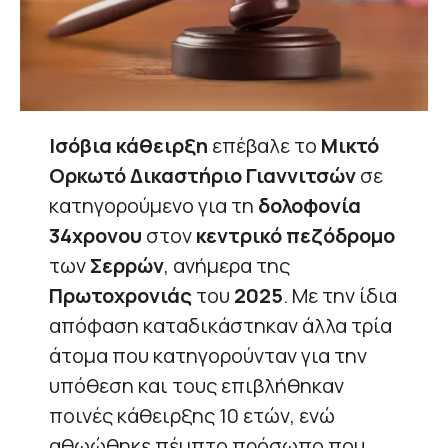
Ισόβια κάθειρξη
επέβαλε το
Μικτό
Ορκωτό Δικαστήριο Γιαννιτσών
σε
κατηγορούμενο για τη
δολοφονία
34χρονου
στον
κεντρικό πεζόδρομο
των
Σερρών
, ανήμερα της
Πρωτοχρονιάς
του
2025
. Με την ίδια
απόφαση καταδικάστηκαν άλλα τρία
άτομα που κατηγορούνταν για την
υπόθεση και τους επιβλήθηκαν
ποινές κάθειρξης 10 ετών, ενώ
αθωώθηκε πέμπτο πρόσωπο που