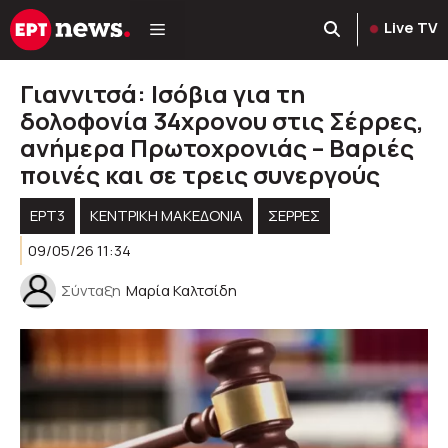
Μετάβαση
Live TV
σε
περιεχόμενο
Γιαννιτσά: Ισόβια για τη
δολοφονία 34χρονου στις Σέρρες,
ανήμερα Πρωτοχρονιάς – Βαριές
ποινές και σε τρεις συνεργούς
ΕΡΤ3
ΚΕΝΤΡΙΚΉ ΜΑΚΕΔΟΝΊΑ
ΣΕΡΡΕΣ
09/05/26 11:34
Σύνταξη
Μαρία Καλτσίδη