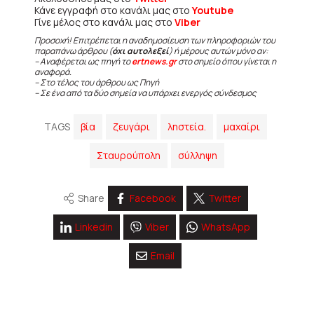
Κάνε εγγραφή στο κανάλι μας στο
Youtube
Γίνε μέλος στο κανάλι μας στο
Viber
Προσοχή! Επιτρέπεται η αναδημοσίευση των πληροφοριών του
παραπάνω άρθρου (
όχι αυτολεξεί
) ή μέρους αυτών μόνο αν:
– Αναφέρεται ως πηγή το
ertnews.gr
στο σημείο όπου γίνεται η
αναφορά.
– Στο τέλος του άρθρου ως Πηγή
– Σε ένα από τα δύο σημεία να υπάρχει ενεργός σύνδεσμος
TAGS
βία
ζευγάρι
ληστεία.
μαχαίρι
Σταυρούπολη
σύλληψη
Share
Facebook
Twitter
Linkedin
Viber
WhatsApp
Email