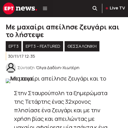
Μετάβαση
Live TV
σε
περιεχόμενο
Με μαχαίρι απείλησε ζευγάρι και
το λήστεψε
ΕΡΤ3
ΕΡΤ3 – FEATURED
ΘΕΣΣΑΛΟΝΙΚΗ
30/11/17 12:35
Σύνταξη
Όλγα Δαδίνη-Χιωτέρη
Στην Σταυρούπολη τα ξημερώματα
της Τετάρτης ένας 32χρονος
πλησίασε ένα ζευγάρι και με την
χρήση βίας και απειλώντας με
μαχαίρι αφαίρεσε μία τσάντα κ ένα