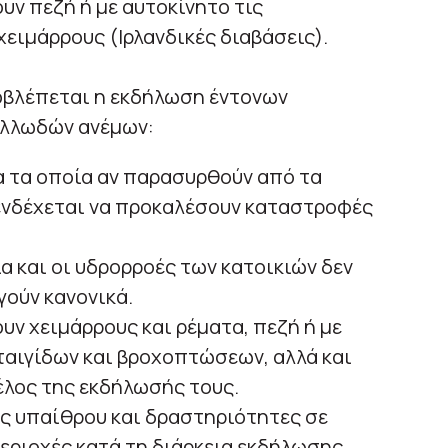
υν πεζή ή με αυτοκίνητο τις
ειμάρρους (Ιρλανδικές διαβάσεις).
ροβλέπεται η εκδήλωση έντονων
ελλωδών ανέμων:
α τα οποία αν παρασυρθούν από τα
 ενδέχεται να προκαλέσουν καταστροφές
α και οι υδρορροές των κατοικιών δεν
γούν κανονικά.
υν χειμάρρους και ρέματα, πεζή ή με
αταιγίδων και βροχοπτώσεων, αλλά και
τέλος της εκδήλωσής τους.
ς υπαίθρου και δραστηριότητες σε
εριοχές κατά τη διάρκεια εκδήλωσης