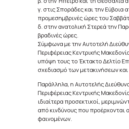
β. στην Ήπειρο και τη Θεσσαλία α
γ. στις Σποράδες και την Εύβοια 
προμεσημβρινές ώρες του Σαββάτ
δ. στην ανατολική Στερεά την Πα
βραδινές ώρες.
Σύμφωνα με την Αυτοτελή Διεύθυ
Περιφέρειας Κεντρικής Μακεδονία
υπόψη τους το Έκτακτο Δελτίο Επ
σχεδιασμό των μετακινήσεων και
Παράλληλα, η Αυτοτελής Διεύθυν
Περιφέρειας Κεντρικής Μακεδονία
ιδιαίτερα προσεκτικοί, μεριμνώ
από κινδύνους που προέρχονται 
φαινομένων.