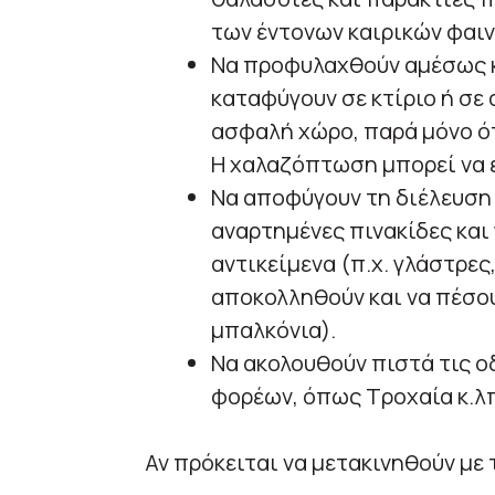
των έντονων καιρικών φαι
Να προφυλαχθούν αμέσως κ
καταφύγουν σε κτίριο ή σε 
ασφαλή χώρο, παρά μόνο ότ
Η χαλαζόπτωση μπορεί να εί
Να αποφύγουν τη διέλευση
αναρτημένες πινακίδες και
αντικείμενα (π.χ. γλάστρες
αποκολληθούν και να πέσου
μπαλκόνια).
Να ακολουθούν πιστά τις ο
φορέων, όπως Τροχαία κ.λ
Αν πρόκειται να μετακινηθούν με 