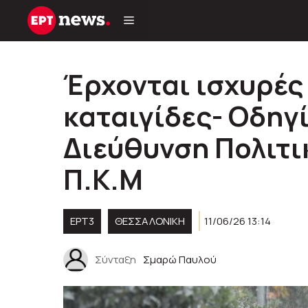
Μετάβαση
σε
περιεχόμενο
Έρχονται ισχυρές
καταιγίδες- Οδηγ
Διεύθυνση Πολιτι
Π.Κ.Μ
ΕΡΤ3
ΘΕΣΣΑΛΟΝΙΚΗ
11/06/26 13:14
Σύνταξη
Σμαρώ Παυλού