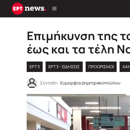
Μετάβαση
σε
περιεχόμενο
Επιμήκυνση της τ
έως και τα τέλη Ν
ΕΡΤ3
ΕΡΤ3 - ΕΙΔΉΣΕΙΣ
ΠΡΟΟΡΙΣΜΟΊ
ΧΑΝ
Σύνταξη
Ευμορφία Δημητρακοπούλου