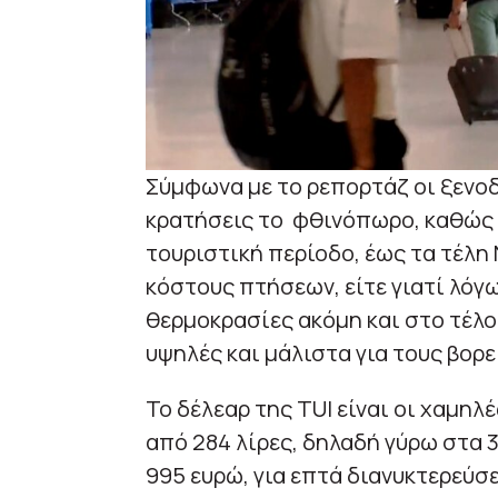
Σύμφωνα με το ρεπορτάζ οι ξενοδ
κρατήσεις το φθινόπωρο, καθώς 
τουριστική περίοδο, έως τα τέλη
κόστους πτήσεων, είτε γιατί λόγ
θερμοκρασίες ακόμη και στο τέλο
υψηλές και μάλιστα για τους βορ
Το δέλεαρ της TUI είναι οι χαμηλέ
από 284 λίρες, δηλαδή γύρω στα 3
995 ευρώ, για επτά διανυκτερεύσε