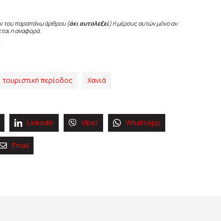
ν του παραπάνω άρθρου (
όχι αυτολεξεί
) ή μέρους αυτών μόνο αν:
εται η αναφορά.
τουριστική περίοδος
Χανιά
Linkedin
Viber
WhatsApp
Email