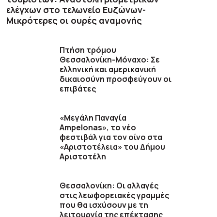
ελέγχων στο τελωνείο Ευζώνων-
Μικρότερες οι ουρές αναμονής
Πτήση τρόμου
Θεσσαλονίκη-Μόναχο: Σε
ελληνική και αμερικανική
δικαιοσύνη προσφεύγουν οι
επιβάτες
«Μεγάλη Παναγία
Ampelonas», το νέο
φεστιβάλ για τον οίνο στα
«Αριστοτέλεια» του Δήμου
Αριστοτέλη
Θεσσαλονίκη: Οι αλλαγές
στις λεωφορειακές γραμμές
που θα ισχύσουν με τη
λειτουργία της επέκτασης