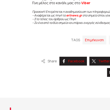
Γίνε μέλος στο κανάλι μας στο
Viber
Προσοχή! Επιτρέπεται η αναδημοσίευση των πληροφοριώ
– Αναφέρεται ως πηγή το
ertnews.gr
στο σημείο όπου γίν
– Στο τέλος του άρθρου ως Πηγή
– Σε ένα από τα δύο σημεία να υπάρχει ενεργός σύνδεσμος
TAGS
Επιμήκυνση
Share
Facebook
Twitter