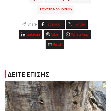
Τεχνητή Νοημοσύνη
Share
Facebook
Twitter
Linkedin
Viber
WhatsApp
Email
ΔΕΙΤΕ ΕΠΙΣΗΣ