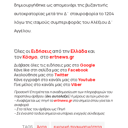
δημιουργήθηκε ως απομεινάρι της βυζαντινής
αυτοκρατορίας μετά την Δ΄ σταυροφορία το 1204
λόγω της ιταμούς συμπεριφοράς του Αλέξιου Δ΄
Αγγέλου.
Όλες οι
Ειδήσεις
από την
Ελλάδα
και
τον
Κόσμο
, στο
ertnews.gr
Διάβασε όλες τις ειδήσεις μας στο
Google
Κάνε like στη σελίδα μας στο
Facebook
Ακολούθησε μας στο
Twitter
Κάνε εγγραφή στο κανάλι μας στο
Youtube
Γίνε μέλος στο κανάλι μας στο
Viber
Προσοχή! Επιτρέπεται η αναδημοσίευση των πληροφοριών του
παραπάνω άρθρου (
όχι αυτολεξεί
) ή μέρους αυτών μόνο αν:
– Αναφέρεται ως πηγή το
ertnews.gr
στο σημείο όπου γίνεται η
αναφορά.
– Στο τέλος του άρθρου ως Πηγή
– Σε ένα από τα δύο σημεία να υπάρχει ενεργός σύνδεσμος
TAGS
Άρτα
εικονική πραγματικότητα