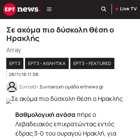
Μετάβαση
Live TV
σε
περιεχόμενο
Σε ακόμα πιο δύσκολη θέση ο
Ηρακλής
Array
ΕΡΤ3
ΕΡΤ3 - ΑΘΛΗΤΙΚΆ
ΕΡΤ3 – FEATURED
28/11/16 11:58
Σύνταξη
Συντακτική ομάδα ertnews.gr
Βαθμολογική ανάσα
πήρε ο
Λεβαδειακός επικρατώντας εντός
έδρας 3-0 του ουραγού Ηρακλή, για