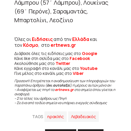
Λάμπρου (57΄ Λάμπρου), Λουκίνας
(69΄ Περόνε), Σαραμαντάς,
Μπαρτολίνι, Λεοζίνιο
Όλες οι
Ειδήσεις
από την
Ελλάδα
και
τον
Κόσμο
, στο
ertnews.gr
Διάβασε όλες τις ειδήσεις μας στο
Google
Κάνε like στη σελίδα μας στο
Facebook
Ακολούθησε μας στο
Twitter
Κάνε εγγραφή στο κανάλι μας στο
Youtube
Γίνε μέλος στο κανάλι μας στο
Viber
Προσοχή! Επιτρέπεται η αναδημοσίευση των πληροφοριών του
παραπάνω άρθρου (
όχι αυτολεξεί
) ή μέρους αυτών μόνο αν:
– Αναφέρεται ως πηγή το
ertnews.gr
στο σημείο όπου γίνεται η
αναφορά.
– Στο τέλος του άρθρου ως Πηγή
– Σε ένα από τα δύο σημεία να υπάρχει ενεργός σύνδεσμος
TAGS
ηρακλής
Λεβαδειακός