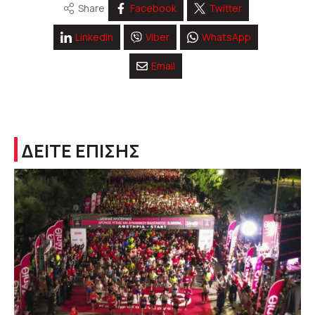
Share
Facebook
Twitter
Linkedin
Viber
WhatsApp
Email
ΔΕΙΤΕ ΕΠΙΣΗΣ