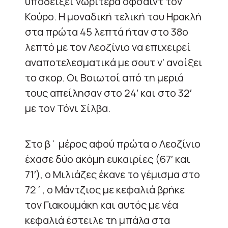
υποδείξει νωρίτερα οφσάιντ τον
Κούρο. Η μοναδική τελική του Ηρακλή
στα πρώτα 45 λεπτά ήταν στο 38ο
λεπτό με τον Λεοζίνιο να επιχειρεί
αναποτελεσματικά με σουτ ν’ ανοίξει
το σκορ. Οι Βοιωτοί από τη μεριά
τους απείλησαν στο 24′ και στο 32′
με τον Τόνι Σίλβα.
Στο β΄ μέρος αφού πρώτα ο Λεοζίνιο
έχασε δύο ακόμη ευκαιρίες (67′ και
71′), ο Μιλιάζες έκανε το γέμισμα στο
72΄, ο Μάντζιος με κεφαλιά βρήκε
τον Γιακουμάκη και αυτός με νέα
κεφαλιά έστειλε τη μπάλα στα