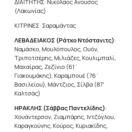
ΔΙΑΙΤΗΤΗΣ: Νικόλαος Ανούσος
(Λακωνίας)
ΚΙΤΡΙΝΕΣ: Σαραμάντας
ΛΕΒΑΔΕΙΑΚΟΣ (Ράτκο Ντόστανιτς)
:
Ναμάσκο, Μουλόπουλος, Ουόν,
Τριποτσέρης, Μιλιάζες, Κουλιμπαλί,
Μαχαίρας, Ζεζίνιο (61΄
Γιακουμάκης), Καραμπουέ (76΄
Βασιλείου), Μάντζιος, Σίλβα (87′
Καλτσάς)
ΗΡΑΚΛΗΣ (Σάββας Παντελίδης)
:
Χουάντερσον, Ζιαμπάρης, Ιντζόγλου,
Καραγκούνης, Κούρος, Κυριακίδης,