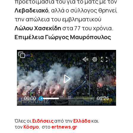
προετοιμασία του για το ματς με τον
Λεβαδειακό
, αλλά ο σύλλογος θρηνεί
την απώλεια του εμβληματικού
Λώλου Χασεκίδη
στα 77 του χρόνια.
Επιμέλεια Γιώργος Μαυρόπουλος
Όλες οι
Ειδήσεις
από την
Ελλάδα
και
τον
Κόσμο
, στο
ertnews.gr