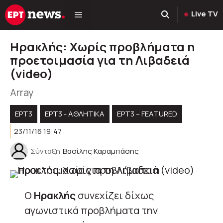
Μετάβαση
Live TV
σε
περιεχόμενο
Ηρακλής: Χωρίς προβλήματα η
προετοιμασία για τη Λιβαδειά
(video)
Array
ΕΡΤ3
ΕΡΤ3 - ΑΘΛΗΤΙΚΆ
ΕΡΤ3 – FEATURED
23/11/16 19:47
Σύνταξη
Βασίλης Καραμπάσης
Ο
Ηρακλής
συνεχίζει δίχως
αγωνιστικά προβλήματα την