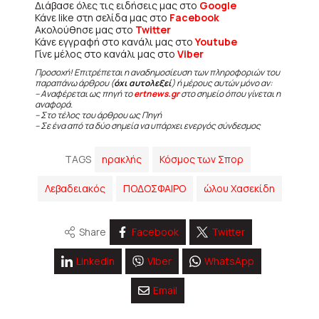
Διάβασε όλες τις ειδήσεις μας στο
Google
Κάνε like στη σελίδα μας στο
Facebook
Ακολούθησε μας στο
Twitter
Κάνε εγγραφή στο κανάλι μας στο
Youtube
Γίνε μέλος στο κανάλι μας στο
Viber
Προσοχή! Επιτρέπεται η αναδημοσίευση των πληροφοριών του
παραπάνω άρθρου (
όχι αυτολεξεί
) ή μέρους αυτών μόνο αν:
– Αναφέρεται ως πηγή το
ertnews.gr
στο σημείο όπου γίνεται η
αναφορά.
– Στο τέλος του άρθρου ως Πηγή
– Σε ένα από τα δύο σημεία να υπάρχει ενεργός σύνδεσμος
TAGS
ηρακλής
Κόσμος των Σπορ
Λεβαδειακός
ΠΟΔΟΣΦΑΙΡΟ
ώλου Χασεκίδη
Share
Facebook
Twitter
Linkedin
Viber
WhatsApp
Email