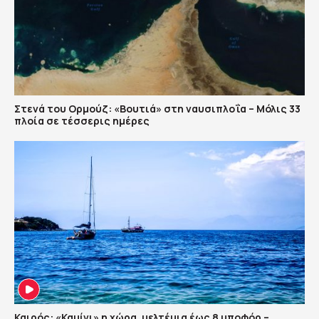
Στενά του Ορμούζ: «Βουτιά» στη ναυσιπλοΐα – Μόλις 33
πλοία σε τέσσερις ημέρες
Καιρός: «Καμίνι» η χώρα, μελτέμια έως 8 μποφόρ –