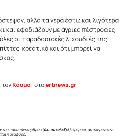
γόστεψαν, αλλά τα νερά έστω και λιγότερα
κι και εφοδιάζουν με άγριες πέστροφες
 όλες οι παραδοσιακές λιχουδιές της
πίττες, κρεατικά και ότι μπορεί να
σκος.
ι τον
Κόσμο
, στο
ertnews.gr
ν του παραπάνω άρθρου (
όχι αυτολεξεί
) ή μέρους αυτών μόνο αν:
εται η αναφορά.