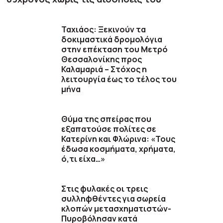
Ταχιάος: Ξεκινούν τα
δοκιμαστικά δρομολόγια
στην επέκταση του Μετρό
Θεσσαλονίκης προς
Καλαμαριά – Στόχος η
λειτουργία έως το τέλος του
μήνα
Θύμα της σπείρας που
εξαπατούσε πολίτες σε
Κατερίνη και Φλώρινα: «Τους
έδωσα κοσμήματα, χρήματα,
ό,τι είχα…»
Στις φυλακές οι τρεις
συλληφθέντες για σωρεία
κλοπών μετασχηματιστών-
Πυροβόλησαν κατά