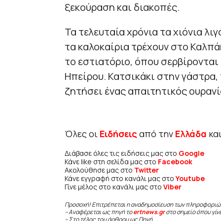
ξεκούραση και διακοπές.
Τα τελευταία χρόνια τα χιόνια λι
τα καλοκαίρια τρέχουν στο Καλπά
το εστιατόριο, όπου σερβίρονται
Ηπείρου. Κατσικάκι στην γάστρα, 
ζητήσει ένας απαιτητικός ουρανί
Όλες οι
Ειδήσεις
από την
Ελλάδα
κα
Διάβασε όλες τις ειδήσεις μας στο
Google
Κάνε like στη σελίδα μας στο
Facebook
Ακολούθησε μας στο
Twitter
Κάνε εγγραφή στο κανάλι μας στο
Youtube
Γίνε μέλος στο κανάλι μας στο
Viber
Προσοχή! Επιτρέπεται η αναδημοσίευση των πληροφοριώ
– Αναφέρεται ως πηγή το
ertnews.gr
στο σημείο όπου γίν
– Στο τέλος του άρθρου ως Πηγή