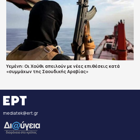
Υεμένη: Οι Χούθι απειλούν με νέες επιθέσεις κατά
«συμμάχων της Σαουδικής Αραβίας»
mediatek@ert.gr