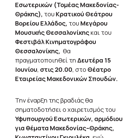
Εσωτερικών (Τομέας Μακεδονίας-
Θράκης),
του
Κρατικού Θεάτρου
Βορείου Ελλάδος,
του
Μεγάρου
Μουσικής Θεσσαλονίκης
και του
Φεστιβάλ Κινηματογράφου
Θεσσαλονίκης,
θα
πραγματοποιηθεί τη
Δευτέρα 15
Ιουνίου
,
στις 20.00
, στο
Θέατρο
Εταιρείας Μακεδονικών Σπουδών.
Την έναρξη της βραδιάς θα
σηματοδοτήσει ο χαιρετισμός του
Υφυπουργού Εσωτερικών, αρμόδιου
για θέματα Μακεδονίας–Θράκης,
Κωνσταντίνου Γκιουλέκα
, ενώ