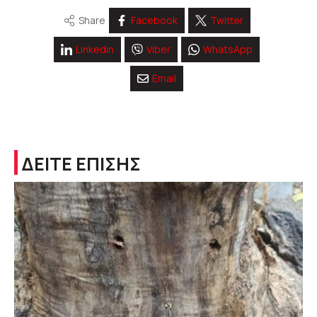
Share
Facebook
Twitter
Linkedin
Viber
WhatsApp
Email
ΔΕΙΤΕ ΕΠΙΣΗΣ