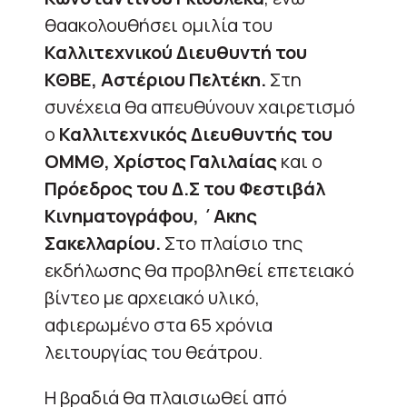
θαακολουθήσει ομιλία του
Καλλιτεχνικού Διευθυντή του
ΚΘΒΕ, Αστέριου Πελτέκη.
Στη
συνέχεια θα απευθύνουν χαιρετισμό
ο
Καλλιτεχνικός Διευθυντής του
ΟΜΜΘ, Χρίστος Γαλιλαίας
και ο
Πρόεδρος του Δ.Σ του Φεστιβάλ
Κινηματογράφου, ΄Ακης
Σακελλαρίου.
Στο πλαίσιο της
εκδήλωσης θα προβληθεί επετειακό
βίντεο με αρχειακό υλικό,
αφιερωμένο στα 65 χρόνια
λειτουργίας του θεάτρου.
Η βραδιά θα πλαισιωθεί από