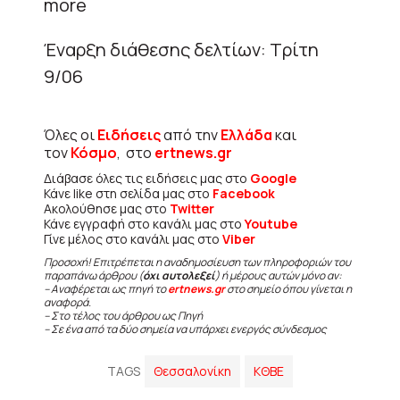
more
Έναρξη διάθεσης δελτίων: Τρίτη
9/06
Όλες οι
Ειδήσεις
από την
Ελλάδα
και
τον
Κόσμο
, στο
ertnews.gr
Διάβασε όλες τις ειδήσεις μας στο
Google
Κάνε like στη σελίδα μας στο
Facebook
Ακολούθησε μας στο
Twitter
Κάνε εγγραφή στο κανάλι μας στο
Youtube
Γίνε μέλος στο κανάλι μας στο
Viber
Προσοχή! Επιτρέπεται η αναδημοσίευση των πληροφοριών του
παραπάνω άρθρου (
όχι αυτολεξεί
) ή μέρους αυτών μόνο αν:
– Αναφέρεται ως πηγή το
ertnews.gr
στο σημείο όπου γίνεται η
αναφορά.
– Στο τέλος του άρθρου ως Πηγή
– Σε ένα από τα δύο σημεία να υπάρχει ενεργός σύνδεσμος
TAGS
Θεσσαλονίκη
ΚΘΒΕ