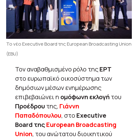
Το νέο Executive Board της European Broadcasting Union
(EBU)
Τον αναβαθμισμένο ρόλο της
ΕΡΤ
στο ευρωπαϊκό οικοσύστημα των
δημόσιων μέσων ενημέρωσης
επιβεβαιώνει η
ομόφωνη εκλογή
του
Προέδρου
της,
Γιάννη
Παπαδόπουλου
, στο
Executive
Board της
European Broadcasting
Union
, του ανώτατου διοικητικού