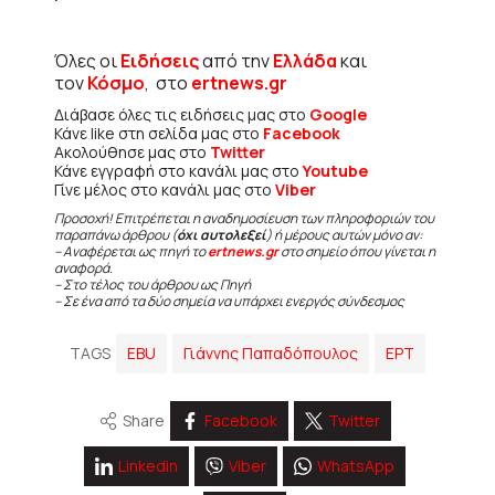
Όλες οι
Ειδήσεις
από την
Ελλάδα
και
τον
Κόσμο
, στο
ertnews.gr
Διάβασε όλες τις ειδήσεις μας στο
Google
Κάνε like στη σελίδα μας στο
Facebook
Ακολούθησε μας στο
Twitter
Κάνε εγγραφή στο κανάλι μας στο
Youtube
Γίνε μέλος στο κανάλι μας στο
Viber
Προσοχή! Επιτρέπεται η αναδημοσίευση των πληροφοριών του
παραπάνω άρθρου (
όχι αυτολεξεί
) ή μέρους αυτών μόνο αν:
– Αναφέρεται ως πηγή το
ertnews.gr
στο σημείο όπου γίνεται η
αναφορά.
– Στο τέλος του άρθρου ως Πηγή
– Σε ένα από τα δύο σημεία να υπάρχει ενεργός σύνδεσμος
TAGS
EBU
Γιάννης Παπαδόπουλος
ΕΡΤ
Share
Facebook
Twitter
Linkedin
Viber
WhatsApp