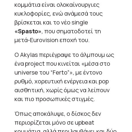
κομμάτια είναι ολοκαίνουργιες
κυκλοφορίες, ενώ ανάμεσά τους
βρίσκεται και το νέο single
«Spasto»
, που σηματοδοτεί τη
μετά-Eurovision εποχή του.
Ο Akylas περιέγραψε το άλμπουμ ως
ένα project που κινείται «μέσα στο
universe του “Ferto”», με έντονο
ρυθμό, χορευτική ενέργεια και pop
αισθητική, χωρίς όμως να λείπουν
και πιο προσωπικές στιγμές.
Όπως αποκάλυψε, ο δίσκος δεν
περιορίζεται μόνο σε upbeat
κομμάτια, αλλά περιλαμβάνει και δύο