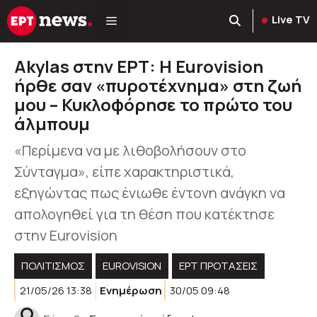
Μετάβαση
Live TV
σε
περιεχόμενο
Akylas στην ΕΡΤ: Η Eurovision
ήρθε σαν «πυροτέχνημα» στη ζωή
μου – Κυκλοφόρησε το πρώτο του
άλμπουμ
«Περίμενα να με λιθοβολήσουν στο
Σύνταγμα», είπε χαρακτηριστικά,
εξηγώντας πως ένιωθε έντονη ανάγκη να
απολογηθεί για τη θέση που κατέκτησε
στην Eurovision
ΠΟΛΙΤΙΣΜΟΣ
EUROVISION
ΕΡΤ ΠΡΟΤΑΣΕΙΣ
21/05/26 13:38
Ενημέρωση
30/05 09:48