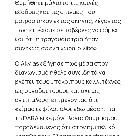
Θυμήθηκε μάλιστα τις κοινές
εξόδους και τις στιγμές που
μοιράστηκαν εκτός σκηνής, λέγοντας
πως «τρέχαμε σε ταβέρνες να φάμε»
και ότι η τραγουδίστρια ήταν
συνεχώς σε ένα «ωραίο vibe».
Ο Akylas εξήγησε πως μέσα στον
διαγωνισμό ήθελε συνειδητά να
βλέπει τους υπόλοιπους καλλιτέχνες
ως συνοδοιπόρους και όχι ως
αντιπάλους, επιμένοντας ότι
«είμαστε φίλοι όλοι εδώ μέσα». Για
τη DARA είχε μόνο λόγια θαυμασμού,
παραδεχόμενος ότι στον ημιτελικό