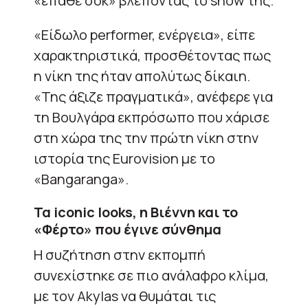
«έπαθε σοκ» βλέποντας το show της.
«Είδωλο performer, ενέργεια», είπε
χαρακτηριστικά, προσθέτοντας πως
η νίκη της ήταν απολύτως δίκαιη.
«Της άξιζε πραγματικά», ανέφερε για
τη Βουλγάρα εκπρόσωπο που χάρισε
στη χώρα της την πρώτη νίκη στην
ιστορία της Eurovision με το
«Bangaranga».
Τα iconic looks, η Βιέννη και το
«Φέρτο» που έγινε σύνθημα
Η συζήτηση στην εκπομπή
συνεχίστηκε σε πιο ανάλαφρο κλίμα,
με τον Akylas να θυμάται τις