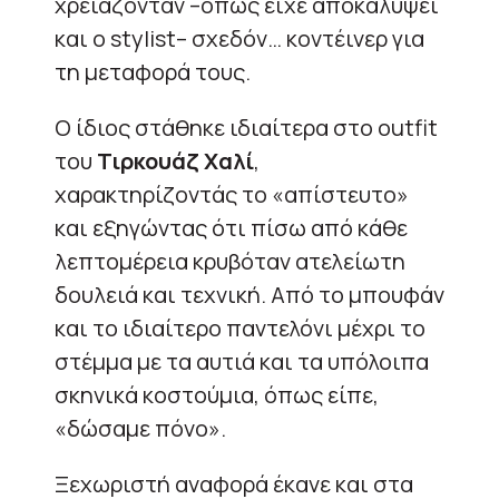
χρειάζονταν –όπως είχε αποκαλύψει
και ο stylist– σχεδόν… κοντέινερ για
τη μεταφορά τους.
Ο ίδιος στάθηκε ιδιαίτερα στο outfit
του
Τιρκουάζ Χαλί
,
χαρακτηρίζοντάς το «απίστευτο»
και εξηγώντας ότι πίσω από κάθε
λεπτομέρεια κρυβόταν ατελείωτη
δουλειά και τεχνική. Από το μπουφάν
και το ιδιαίτερο παντελόνι μέχρι το
στέμμα με τα αυτιά και τα υπόλοιπα
σκηνικά κοστούμια, όπως είπε,
«δώσαμε πόνο».
Ξεχωριστή αναφορά έκανε και στα