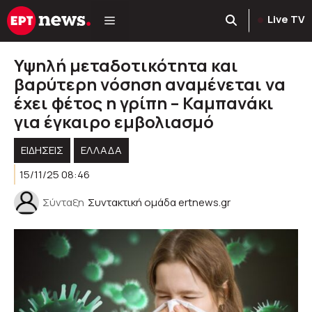
Μετάβαση
Live TV
σε
περιεχόμενο
Υψηλή μεταδοτικότητα και
βαρύτερη νόσηση αναμένεται να
έχει φέτος η γρίπη – Καμπανάκι
για έγκαιρο εμβολιασμό
ΕΙΔΗΣΕΙΣ
ΕΛΛΑΔΑ
15/11/25 08:46
Σύνταξη
Συντακτική ομάδα ertnews.gr