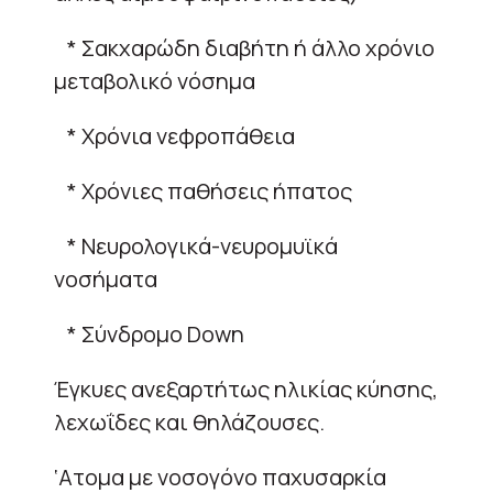
* Σακχαρώδη διαβήτη ή άλλο χρόνιο
μεταβολικό νόσημα
* Χρόνια νεφροπάθεια
* Χρόνιες παθήσεις ήπατος
* Νευρολογικά-νευρομυϊκά
νοσήματα
* Σύνδρομο Down
Έγκυες ανεξαρτήτως ηλικίας κύησης,
λεχωΐδες και θηλάζουσες.
‘Ατομα με νοσογόνο παχυσαρκία