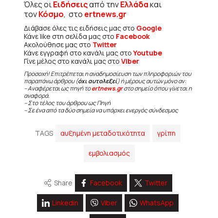
Όλες οι
Ειδήσεις
από την
Ελλάδα
και
τον
Κόσμο
, στο
ertnews.gr
Διάβασε όλες τις ειδήσεις μας στο
Google
Κάνε like στη σελίδα μας στο
Facebook
Ακολούθησε μας στο
Twitter
Κάνε εγγραφή στο κανάλι μας στο
Youtube
Γίνε μέλος στο κανάλι μας στο
Viber
Προσοχή! Επιτρέπεται η αναδημοσίευση των πληροφοριών του
παραπάνω άρθρου (
όχι αυτολεξεί
) ή μέρους αυτών μόνο αν:
– Αναφέρεται ως πηγή το
ertnews.gr
στο σημείο όπου γίνεται η
αναφορά.
– Στο τέλος του άρθρου ως Πηγή
– Σε ένα από τα δύο σημεία να υπάρχει ενεργός σύνδεσμος
TAGS
αυξημένη μεταδοτικότητα
γρίπη
εμβολιασμός
Share
Facebook
Twitter
Linkedin
Viber
WhatsApp