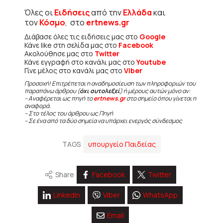
Όλες οι
Ειδήσεις
από την
Ελλάδα
και
τον
Κόσμο
, στο
ertnews.gr
Διάβασε όλες τις ειδήσεις μας στο
Google
Κάνε like στη σελίδα μας στο
Facebook
Ακολούθησε μας στο
Twitter
Κάνε εγγραφή στο κανάλι μας στο
Youtube
Γίνε μέλος στο κανάλι μας στο
Viber
Προσοχή! Επιτρέπεται η αναδημοσίευση των πληροφοριών του
παραπάνω άρθρου (
όχι αυτολεξεί
) ή μέρους αυτών μόνο αν:
– Αναφέρεται ως πηγή το
ertnews.gr
στο σημείο όπου γίνεται η
αναφορά.
– Στο τέλος του άρθρου ως Πηγή
– Σε ένα από τα δύο σημεία να υπάρχει ενεργός σύνδεσμος
TAGS
υπουργείο Παιδείας
Share
Facebook
Twitter
Linkedin
Viber
WhatsApp
Email