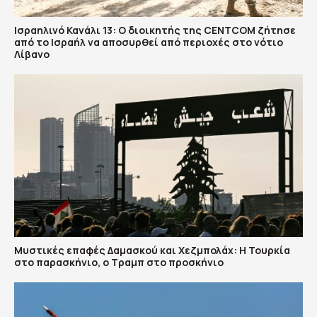
Ισραηλινό Κανάλι 13: Ο διοικητής της CENTCOM ζήτησε
από το Ισραήλ να αποσυρθεί από περιοχές στο νότιο
Λίβανο
​Μυστικές επαφές Δαμασκού και Χεζμπολάχ: Η Τουρκία
στο παρασκήνιο, ο Τραμπ στο προσκήνιο