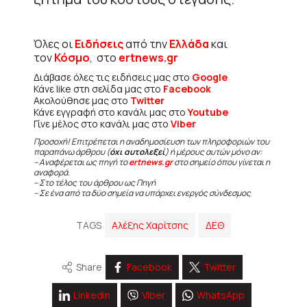
Όλες οι
Ειδήσεις
από την
Ελλάδα
και
τον
Κόσμο
, στο
ertnews.gr
Διάβασε όλες τις ειδήσεις μας στο
Google
Κάνε like στη σελίδα μας στο
Facebook
Ακολούθησε μας στο
Twitter
Κάνε εγγραφή στο κανάλι μας στο
Youtube
Γίνε μέλος στο κανάλι μας στο
Viber
Προσοχή! Επιτρέπεται η αναδημοσίευση των πληροφοριών του
παραπάνω άρθρου (
όχι αυτολεξεί
) ή μέρους αυτών μόνο αν:
– Αναφέρεται ως πηγή το
ertnews.gr
στο σημείο όπου γίνεται η
αναφορά.
– Στο τέλος του άρθρου ως Πηγή
– Σε ένα από τα δύο σημεία να υπάρχει ενεργός σύνδεσμος
TAGS
Αλέξης Χαρίτσης
ΔΕΘ
Share
Facebook
Twitter
Linkedin
Viber
WhatsApp