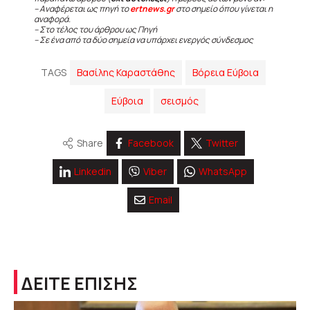
– Αναφέρεται ως πηγή το
ertnews.gr
στο σημείο όπου γίνεται η
αναφορά.
– Στο τέλος του άρθρου ως Πηγή
– Σε ένα από τα δύο σημεία να υπάρχει ενεργός σύνδεσμος
TAGS
Βασίλης Καραστάθης
Βόρεια Εύβοια
Εύβοια
σεισμός
Share
Facebook
Twitter
Linkedin
Viber
WhatsApp
Email
ΔΕΙΤΕ ΕΠΙΣΗΣ