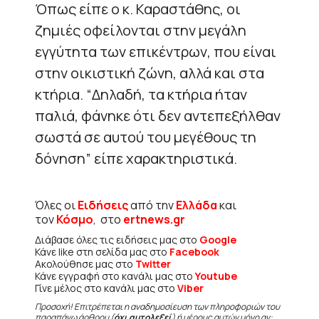
Όπως είπε ο κ. Καραστάθης, οι
ζημιές οφείλονται στην μεγάλη
εγγύτητα των επικέντρων, που είναι
στην οικιστική ζώνη, αλλά και στα
κτήρια. “Δηλαδή, τα κτήρια ήταν
παλιά, φάνηκε ότι δεν αντεπεξήλθαν
σωστά σε αυτού του μεγέθους τη
δόνηση” είπε χαρακτηριστικά.
Όλες οι
Ειδήσεις
από την
Ελλάδα
και
τον
Κόσμο
, στο
ertnews.gr
Διάβασε όλες τις ειδήσεις μας στο
Google
Κάνε like στη σελίδα μας στο
Facebook
Ακολούθησε μας στο
Twitter
Κάνε εγγραφή στο κανάλι μας στο
Youtube
Γίνε μέλος στο κανάλι μας στο
Viber
Προσοχή! Επιτρέπεται η αναδημοσίευση των πληροφοριών του
παραπάνω άρθρου (
όχι αυτολεξεί
) ή μέρους αυτών μόνο αν: