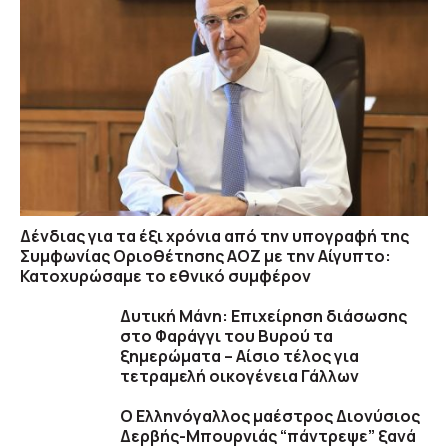
Δένδιας για τα έξι χρόνια από την υπογραφή της
Συμφωνίας Οριοθέτησης ΑΟΖ με την Αίγυπτο:
Κατοχυρώσαμε το εθνικό συμφέρον
Δυτική Μάνη: Επιχείρηση διάσωσης
στο Φαράγγι του Βυρού τα
ξημερώματα – Αίσιο τέλος για
τετραμελή οικογένεια Γάλλων
Ο Ελληνόγαλλος μαέστρος Διονύσιος
Δερβής-Μπουρνιάς “πάντρεψε” ξανά