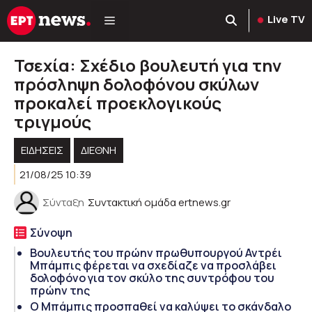
Μετάβαση
Live TV
σε
περιεχόμενο
Τσεχία: Σχέδιο βουλευτή για την
πρόσληψη δολοφόνου σκύλων
προκαλεί προεκλογικούς
τριγμούς
ΕΙΔΗΣΕΙΣ
ΔΙΕΘΝΗ
21/08/25 10:39
Σύνταξη
Συντακτική ομάδα ertnews.gr
Σύνοψη
Bουλευτής του πρώην πρωθυπουργού Αντρέι
Μπάμπις φέρεται να σχεδίαζε να προσλάβει
δολοφόνο για τον σκύλο της συντρόφου του
πρώην της
Ο Μπάμπις προσπαθεί να καλύψει το σκάνδαλο