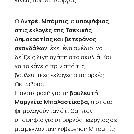
γίνεις πρωθυπουργός;
Ο
Αντρέι Μπάμπις
, ο
υποψήφιος
στις εκλογές της Τσεχικής
Δημοκρατίας και βετεράνος
σκανδάλων
, έχει ένα σχέδιο: να
δείξεις λίγη αγάπη στα σκυλιά. Και
να το κάνεις πριν από τις
βουλευτικές εκλογές στις αρχές
Οκτωβρίου.
Η αναταραχή για τη
βουλευτή
Μαργκίτα Μπαλαστίκοβα
, η οποία
φημολογούνταν ότι θα ήταν
υποψήφια για υπουργός Γεωργίας σε
μια μελλοντική κυβέρνηση Μπαμπίς,