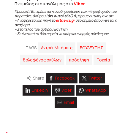
Γίνε μέλος στο κανάλι μας στο
Viber
Προσοχή! Επιτρέπεται η αναδημοσίευση των πληροφοριών του
παραπάνω άρθρου (
όχι αυτολεξεί
) ή μέρους αυτών μόνο αν:
– Αναφέρεται ως πηγή το
ertnews.gr
στο σημείο όπου γίνεται η
αναφορά.
– Στο τέλος του άρθρου ως Πηγή
– Σε ένα από τα δύο σημεία να υπάρχει ενεργός σύνδεσμος
TAGS
Αντρέι Μπάμπις
ΒΟΥΛΕΥΤΗΣ
δολοφόνος σκύλων
πρόσληψη
Τσεχία
Share
Facebook
Twitter
Linkedin
Viber
WhatsApp
Email