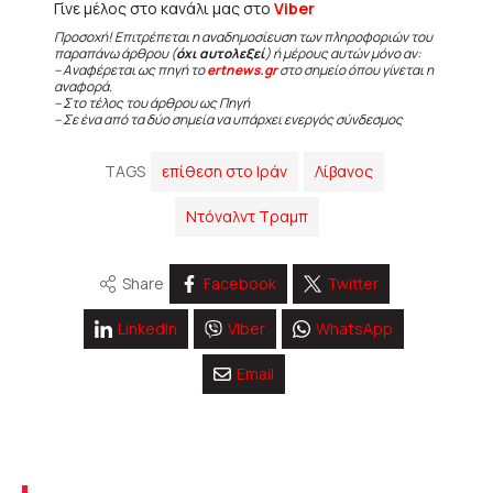
Γίνε μέλος στο κανάλι μας στο
Viber
Προσοχή! Επιτρέπεται η αναδημοσίευση των πληροφοριών του
παραπάνω άρθρου (
όχι αυτολεξεί
) ή μέρους αυτών μόνο αν:
– Αναφέρεται ως πηγή το
ertnews.gr
στο σημείο όπου γίνεται η
αναφορά.
– Στο τέλος του άρθρου ως Πηγή
– Σε ένα από τα δύο σημεία να υπάρχει ενεργός σύνδεσμος
TAGS
επίθεση στο Ιράν
Λίβανος
Ντόναλντ Τραμπ
Share
Facebook
Twitter
Linkedin
Viber
WhatsApp
Email