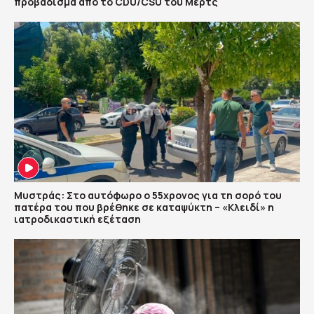
προβάδισμα από το CDU/CSU του Μερτς
Μυστράς: Στο αυτόφωρο ο 55χρονος για τη σορό του
πατέρα του που βρέθηκε σε καταψύκτη – «Κλειδί» η
ιατροδικαστική εξέταση