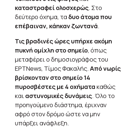
καταστραφεί ολοσχερώς
. Στο
δεύτερο όχημα, τα
δυο άτομα που
επέβαιναν, κάηκαν ζωντανά
.
Τις βραδινές ώρες υπήρχε ακόμη
πυκνή ομίχλη στο σημείο
, όπως
μεταφέρει ο δημοσιογράφος του
ΕΡΤNews, Τίμος Φακαλής.
Από νωρίς
βρίσκονταν στο σημείο 14
πυροσβέστες με 4 οχήματα
καθώς
και
αστυνομικές δυνάμεις
. Όλο το
προηγούμενο διάστημα, έριχναν
αφρό στον δρόμο ώστε να μην
υπάρξει ανάφλεξη.