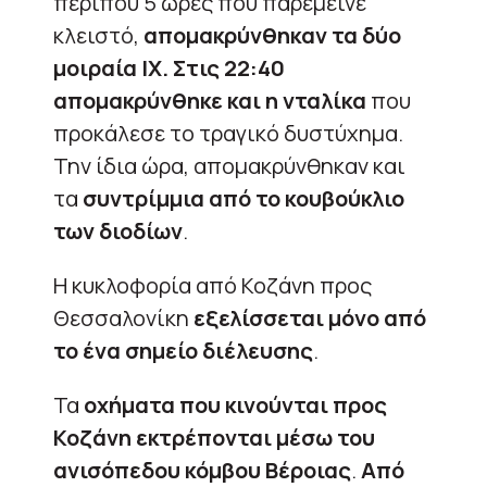
περίπου 5 ώρες που παρέμεινε
κλειστό,
απομακρύνθηκαν τα δύο
μοιραία ΙΧ.
Στις 22:40
απομακρύνθηκε και η νταλίκα
που
προκάλεσε το τραγικό δυστύχημα.
Την ίδια ώρα, απομακρύνθηκαν και
τα
συντρίμμια από το κουβούκλιο
των διοδίων
.
Η κυκλοφορία από Κοζάνη προς
Θεσσαλονίκη
εξελίσσεται μόνο από
το ένα σημείο διέλευσης
.
Τα
οχήματα που κινούνται προς
Κοζάνη
εκτρέπονται μέσω του
ανισόπεδου κόμβου Βέροιας
.
Από