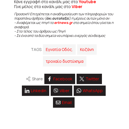
Κάνε εγγραφή στο κανάλι μας στο
Youtube
Γίνε μέλος στο κανάλι μας στο
Viber
Προσοχή! Επιτρέπεται η αναδημοσίευση των πληροφοριών του
παραπάνω άρθρου (
όχι αυτολεξεί
) ή μέρους αυτών μόνο αν:
– Αναφέρεται ως πηγή το
ertnews.gr
στο σημείο όπου γίνεται η
αναφορά.
– Στο τέλος του άρθρου ως Πηγή
– Σε ένα από τα δύο σημεία να υπάρχει ενεργός σύνδεσμος
TAGS
Εγνατία Οδός.
Κοζάνη
τροχαίο δυστύχημα
Share
Facebook
Twitter
Linkedin
Viber
WhatsApp
Email