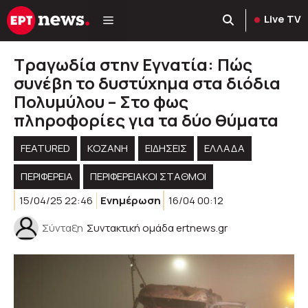
Μετάβαση
Live TV
σε
περιεχόμενο
Τραγωδία στην Εγνατία: Πώς
συνέβη το δυστύχημα στα διόδια
Πολυμύλου – Στο φως
πληροφορίες για τα δύο θύματα
FEATURED
KOZANH
ΕΙΔΗΣΕΙΣ
ΕΛΛΑΔΑ
ΠΕΡΙΦΈΡΕΙΑ
ΠΕΡΙΦΕΡΕΙΑΚΟΊ ΣΤΑΘΜΟΊ
15/04/25 22:46
Ενημέρωση
16/04 00:12
Σύνταξη
Συντακτική ομάδα ertnews.gr