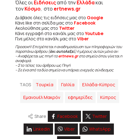
Όλες οι
Ειδήσεις
από την
Ελλάδα
και
τον
Κόσμο
, στο
ertnews.gr
Διάβασε όλες τις ειδήσεις μας στο
Google
Κάνε like στη σελίδα μας στο
Facebook
Ακολούθησε μας στο
Twitter
Κάνε εγγραφή στο κανάλι μας στο
Youtube
Γίνε μέλος στο κανάλι μας στο
Viber
Προσοχή! Επιτρέπεται η αναδημοσίευση των πληροφοριών του
παραπάνω άρθρου (
όχι αυτολεξεί
) ή μέρους αυτών μόνο αν:
– Αναφέρεται ως πηγή το
ertnews.gr
στο σημείο όπου γίνεται η
αναφορά.
– Στο τέλος του άρθρου ως Πηγή
– Σε ένα από τα δύο σημεία να υπάρχει ενεργός σύνδεσμος
TAGS
Tουρκία
Γαλλία
Ελλάδα-Κύπρος
Εμανουέλ Μακρόν
εφημερίδες
Κύπρος
Share
Facebook
Twitter
Linkedin
Viber
WhatsApp