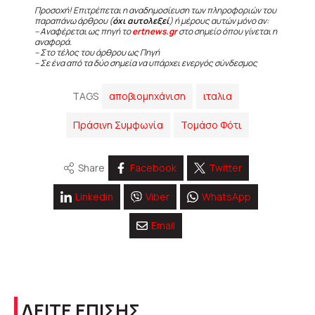
Προσοχή! Επιτρέπεται η αναδημοσίευση των πληροφοριών του
παραπάνω άρθρου (
όχι αυτολεξεί
) ή μέρους αυτών μόνο αν:
– Αναφέρεται ως πηγή το
ertnews.gr
στο σημείο όπου γίνεται η
αναφορά.
– Στο τέλος του άρθρου ως Πηγή
– Σε ένα από τα δύο σημεία να υπάρχει ενεργός σύνδεσμος
TAGS
αποβιομηχάνιση
ιταλια
Πράσινη Συμφωνία
Τομάσο Φότι
Share
Facebook
Twitter
Linkedin
Viber
WhatsApp
Email
ΔΕΙΤΕ ΕΠΙΣΗΣ