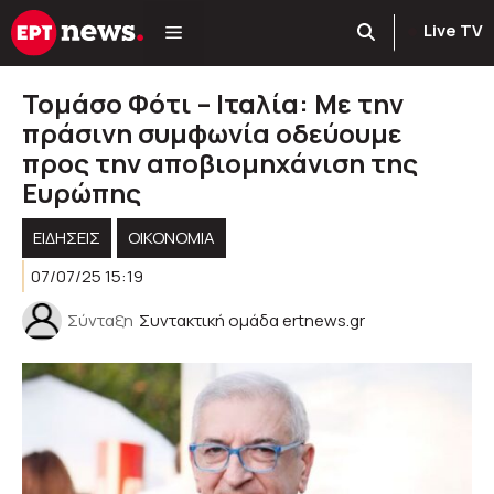
Μετάβαση
Live TV
σε
περιεχόμενο
Τομάσο Φότι – Ιταλία: Με την
πράσινη συμφωνία οδεύουμε
προς την αποβιομηχάνιση της
Ευρώπης
ΕΙΔΗΣΕΙΣ
ΟΙΚΟΝΟΜΙΑ
07/07/25 15:19
Σύνταξη
Συντακτική ομάδα ertnews.gr