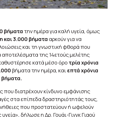
0 βήματα
την ημέρα για καλή υγεία, όμως
η και 3.000 βήματα
αρκούν για να
λοιώσεις και τη γνωστική φθορά που
 αποτελέσματα της 14ετούς μελέτης
 καθυστέρησε κατά μέσο όρο
τρία χρόνια
.000
βήματα την ημέρα, και
επτά χρόνια
 βήματα.
ς που διατρέχουν κίνδυνο εμφάνισης
αγές στα επίπεδα δραστηριότητάς τους,
νήθειες που προστατεύουν ή ωφελούν
υγεία», δήλωσε η Δρ. Γουάι-Γινγκ Γιαού