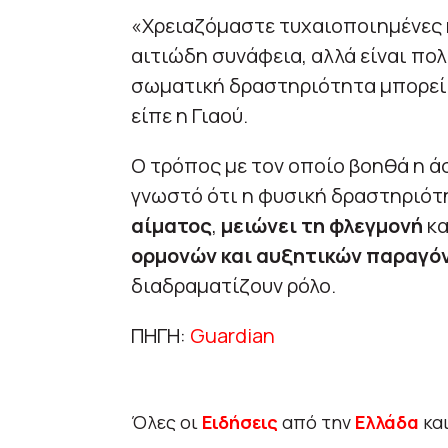
«Χρειαζόμαστε τυχαιοποιημένες κ
αιτιώδη συνάφεια, αλλά είναι πολ
σωματική δραστηριότητα μπορεί 
είπε η Γιαού.
Ο τρόπος με τον οποίο βοηθά η ά
γνωστό ότι η φυσική δραστηριό
αίματος
,
μειώνει τη φλεγμονή
κα
ορμονών και αυξητικών παραγό
διαδραματίζουν ρόλο.
ΠΗΓΗ:
Guardian
Όλες οι
Ειδήσεις
από την
Ελλάδα
κα