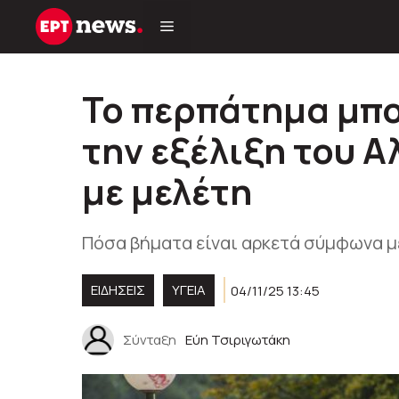
Μετάβαση
σε
περιεχόμενο
Το περπάτημα μπο
την εξέλιξη του 
με μελέτη
Πόσα βήματα είναι αρκετά σύμφωνα με
ΕΙΔΗΣΕΙΣ
ΥΓΕΊΑ
04/11/25 13:45
Σύνταξη
Εύη Τσιριγωτάκη