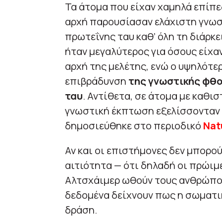
Τα άτομα που είχαν χαμηλά επίπ
αρχή παρουσίασαν ελάχιστη γνω
πρωτεΐνης ταυ καθ’ όλη τη διάρκε
ήταν μεγαλύτερος για όσους είχα
αρχή της μελέτης, ενώ ο υψηλότε
επιβράδυνση
της γνωστικής φθ
ταυ
. Αντίθετα, σε άτομα με καθι
γνωστική έκπτωση εξελίσσονταν 
δημοσιεύθηκε στο περιοδικό
Nat
Αν και οι επιστήμονες δεν μπορο
αιτιότητα — ότι δηλαδή οι πρώιμ
Αλτσχάιμερ ωθούν τους ανθρώπου
δεδομένα δείχνουν πως η σωματι
δράση.