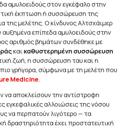
εδα αμυλοειδούς στον εγκέφαλο στην
στική έκπτωση ή συσσώρευση της
ια της μελέτης. Ο κίνδυνος Αλτσχάιμερ
ν αυξημένα επίπεδα αμυλοειδούς στην
ρος αριθμός βημάτων συνδέθηκε με
οράς
και
καθυστερημένη συσσώρευση
στική ζωή, η συσσώρευση ταυ και η
πιο γρήγορα, σύμφωνα με τη μελέτη που
ure Medicine
.
ύν να αποκλείσουν την αντίστροφη
ες εγκεφαλικές αλλοιώσεις της νόσου
ς να περπατούν λιγότερο — τα
κή δραστηριότητα έχει προστατευτική