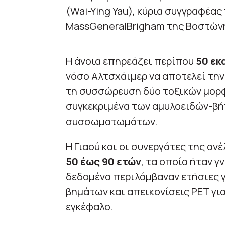
(Wai-Ying Yau), κύρια συγγραφέας
MassGeneralBrigham της Βοστών
Η άνοια επηρεάζει περίπου
50 εκ
νόσο Αλτσχάιμερ να αποτελεί την 
τη συσσώρευση δύο τοξικών μορ
συγκεκριμένα των αμυλοειδών-βή
συσσωματωμάτων.
Η Γιαού και οι συνεργάτες της α
50 έως 90 ετών
, τα οποία ήταν γ
δεδομένα περιλάμβαναν ετήσιες 
βημάτων και απεικονίσεις PET γι
εγκέφαλο.