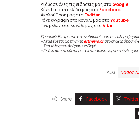
Διάβασε όλες τις ειδήσεις μας στο
Google
Κάνε like στη σελίδα μας στο
Facebook
Ακολούθησε μας στο
Twitter
Κάνε εγγραφή στο κανάλι μας στο
Youtube
Γίνε μέλος στο κανάλι μας στο
Viber
Προσοχή! Επιτρέπεται η αναδημοσίευση των πληροφοριώ
– Αναφέρεται ως πηγή το
ertnews.gr
στο σημείο όπου γίν
– Στο τέλος του άρθρου ως Πηγή
– Σε ένα από τα δύο σημεία να υπάρχει ενεργός σύνδεσμος
TAGS
νόσος Α
Share
Facebook
Twitter