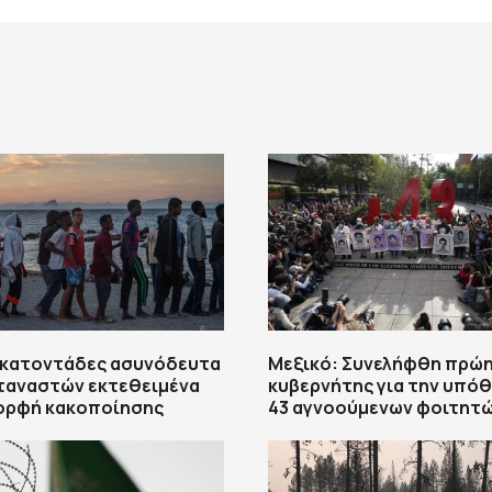
Εκατοντάδες ασυνόδευτα
Μεξικό: Συνελήφθη πρώ
ταναστών εκτεθειμένα
κυβερνήτης για την υπό
μορφή κακοποίησης
43 αγνοούμενων φοιτητ