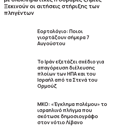
Ξεκινούν οι αιτήσεις στήριξης των
πληγέντων
Εορτολόγιο: Ποιοι
γιορτάζουν σήμερα 7
Αυγούστου
Το Ιράν εξετάζει σχέδιο για
απαγόρευση διέλευσης
πλοίων των ΗΠΑ και του
Ισραήλ από τα Στενά του
Ορμούζ
ΜΚΟ: «Έγκλημα πολέμου» το
ισραηλινό πλήγμα που
σκότωσε δημοσιογράφο
στον νότιο Λίβανο