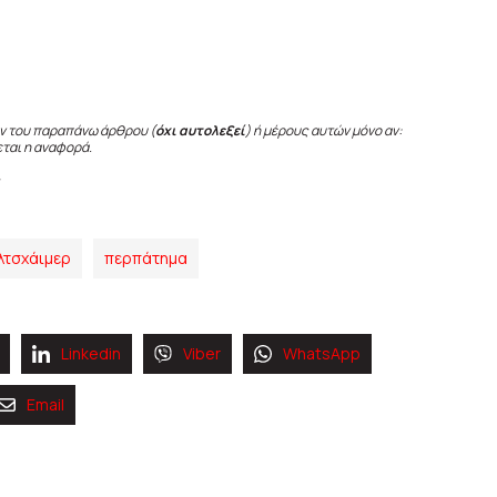
ν του παραπάνω άρθρου (
όχι αυτολεξεί
) ή μέρους αυτών μόνο αν:
εται η αναφορά.
λτσχάιμερ
περπάτηµα
Linkedin
Viber
WhatsApp
Email