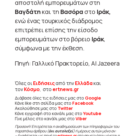
αποστολή εμπορευμάτων στη
Βαγδάτη
και τη
Βασόρα
στο
Ιράκ,
ενώ ένας τουρκικός διάδρομος
επιτρέπει επίσης την είσοδο
εμπορευμάτων στο βόρειο
Ιράκ
,
σύμφωνα με την έκθεση.
Πηγή: Γαλλικό Πρακτορείο, Al Jazeera
Όλες οι
Ειδήσεις
από την
Ελλάδα
και
τον
Κόσμο
, στο
ertnews.gr
Διάβασε όλες τις ειδήσεις μας στο
Google
Κάνε like στη σελίδα μας στο
Facebook
Ακολούθησε μας στο
Twitter
Κάνε εγγραφή στο κανάλι μας στο
Youtube
Γίνε μέλος στο κανάλι μας στο
Viber
Προσοχή! Επιτρέπεται η αναδημοσίευση των πληροφοριών του
παραπάνω άρθρου (
όχι αυτολεξεί
) ή μέρους αυτών μόνο αν:
– Αναφέρεται ως πηγή το
ertnews.gr
στο σημείο όπου γίνεται η