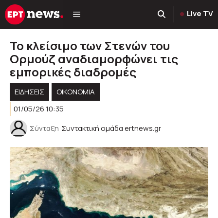
Μετάβαση
Live TV
σε
περιεχόμενο
Το κλείσιμο των Στενών του
Ορμούζ αναδιαμορφώνει τις
εμπορικές διαδρομές
ΕΙΔΗΣΕΙΣ
ΟΙΚΟΝΟΜΙΑ
01/05/26 10:35
Σύνταξη
Συντακτική ομάδα ertnews.gr