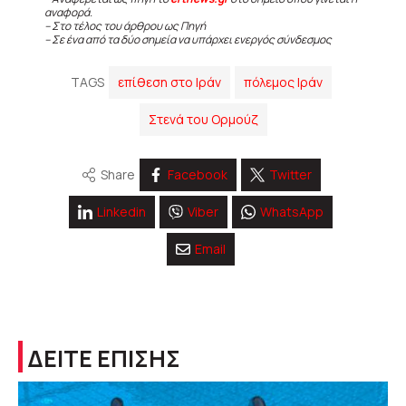
αναφορά.
– Στο τέλος του άρθρου ως Πηγή
– Σε ένα από τα δύο σημεία να υπάρχει ενεργός σύνδεσμος
TAGS
επίθεση στο Ιράν
πόλεμος Ιράν
Στενά του Ορμούζ
Share
Facebook
Twitter
Linkedin
Viber
WhatsApp
Email
ΔΕΙΤΕ ΕΠΙΣΗΣ