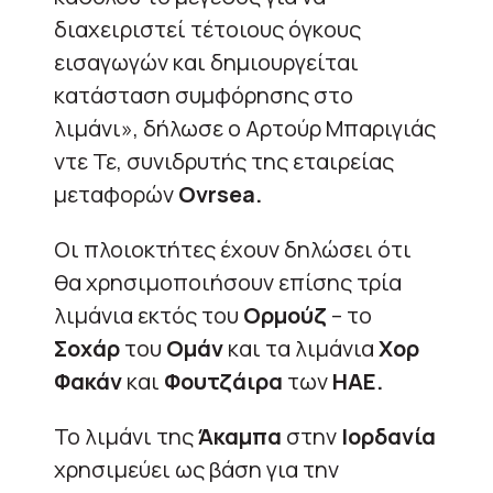
διαχειριστεί τέτοιους όγκους
εισαγωγών και δημιουργείται
κατάσταση συμφόρησης στο
λιμάνι», δήλωσε ο Αρτούρ Μπαριγιάς
ντε Τε, συνιδρυτής της εταιρείας
μεταφορών
Ovrsea.
Οι πλοιοκτήτες έχουν δηλώσει ότι
θα χρησιμοποιήσουν επίσης τρία
λιμάνια εκτός του
Ορμούζ
– το
Σοχάρ
του
Ομάν
και τα λιμάνια
Χορ
Φακάν
και
Φουτζάιρα
των
ΗΑΕ.
Το λιμάνι της
Άκαμπα
στην
Ιορδανία
χρησιμεύει ως βάση για την