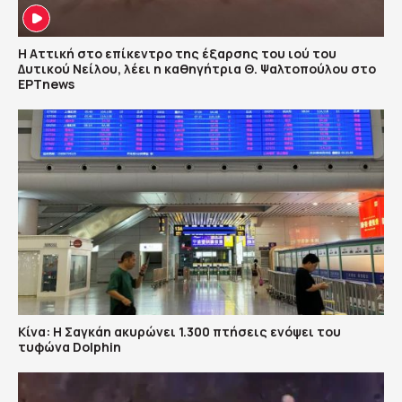
Η Αττική στο επίκεντρο της έξαρσης του ιού του
Δυτικού Νείλου, λέει η καθηγήτρια Θ. Ψαλτοπούλου στο
ΕΡΤnews
Κίνα: Η Σαγκάη ακυρώνει 1.300 πτήσεις ενόψει του
τυφώνα Dolphin