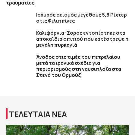
τραυματίες
Ισχυρός σεισμός μεγέθους 5,8 Ρίχτερ
στις Φιλιππίνες
Καλιφόρνια: Σορός εντοπίστηκε στα
αποκαΐδια σπιτιού που κατέστρεψε η
μεγάλη πυρκαγιά
Άνοδος στις τιμές του πετρελαίου
μετά τα ιρανικά σχέδια για
περιορισμούς στη ναυσιπλοΐα στα
Στενά του Ορμούζ
ΤΕΛΕΥΤΑΙΑ ΝΕΑ