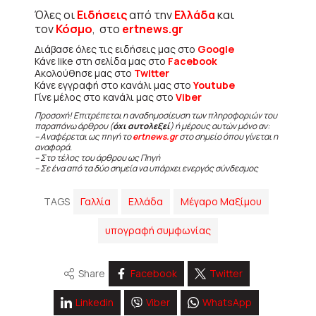
Όλες οι
Ειδήσεις
από την
Ελλάδα
και
τον
Κόσμο
, στο
ertnews.gr
Διάβασε όλες τις ειδήσεις μας στο
Google
Κάνε like στη σελίδα μας στο
Facebook
Ακολούθησε μας στο
Twitter
Κάνε εγγραφή στο κανάλι μας στο
Youtube
Γίνε μέλος στο κανάλι μας στο
Viber
Προσοχή! Επιτρέπεται η αναδημοσίευση των πληροφοριών του
παραπάνω άρθρου (
όχι αυτολεξεί
) ή μέρους αυτών μόνο αν:
– Αναφέρεται ως πηγή το
ertnews.gr
στο σημείο όπου γίνεται η
αναφορά.
– Στο τέλος του άρθρου ως Πηγή
– Σε ένα από τα δύο σημεία να υπάρχει ενεργός σύνδεσμος
TAGS
Γαλλία
Ελλάδα
Μέγαρο Μαξίμου
υπογραφή συμφωνίας
Share
Facebook
Twitter
Linkedin
Viber
WhatsApp