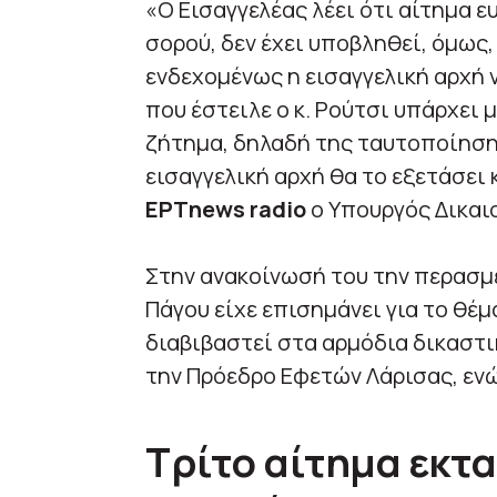
«O Εισαγγελέας λέει ότι αίτημα ε
σορού, δεν έχει υποβληθεί, όμως,
ενδεχομένως η εισαγγελική αρχή 
που έστειλε ο κ. Ρούτσι υπάρχει
ζήτημα, δηλαδή της ταυτοποίησης
εισαγγελική αρχή θα το εξετάσει
ΕΡΤnews radio
ο Υπουργός Δικαι
Στην ανακοίνωσή του την περασμέ
Πάγου είχε επισημάνει για το θέμ
διαβιβαστεί στα αρμόδια δικαστι
την Πρόεδρο Εφετών Λάρισας, ενώ
Τρίτο αίτημα εκτ