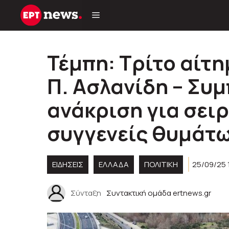
Μετάβαση
σε
περιεχόμενο
Τέμπη: Τρίτο αίτ
Π. Ασλανίδη – Συ
ανάκριση για σει
συγγενείς θυμάτ
ΕΙΔΗΣΕΙΣ
ΕΛΛΑΔΑ
ΠΟΛΙΤΙΚΉ
25/09/25 
Σύνταξη
Συντακτική ομάδα ertnews.gr