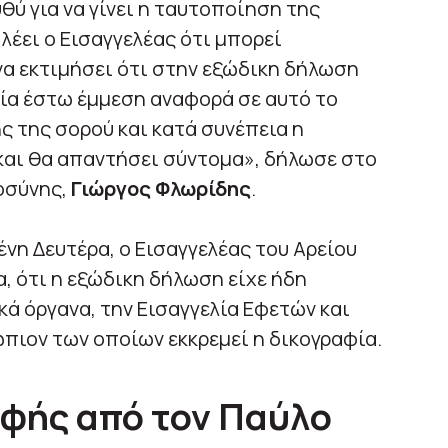
υθύ για να γίνει η ταυτοποίηση της
 λέει ο Εισαγγελέας ότι μπορεί
να εκτιμήσει ότι στην εξώδικη δήλωση
 μία έστω έμμεση αναφορά σε αυτό το
 της σορού και κατά συνέπεια η
 και θα απαντήσει σύντομα», δήλωσε στο
οσύνης,
Γιώργος Φλωρίδης
.
νη Δευτέρα, ο Εισαγγελέας του Αρείου
α, ότι η εξώδικη δήλωση είχε ήδη
κά όργανα, την Εισαγγελία Εφετών και
πιον των οποίων εκκρεμεί η δικογραφία.
αφής από τον Παύλο