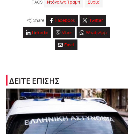
TAGS
Ντόναλντ Τραμπ
Συρία
Share
Facebook
Twitter
Linkedin
Viber
WhatsApp
Email
ΔΕΙΤΕ ΕΠΙΣΗΣ