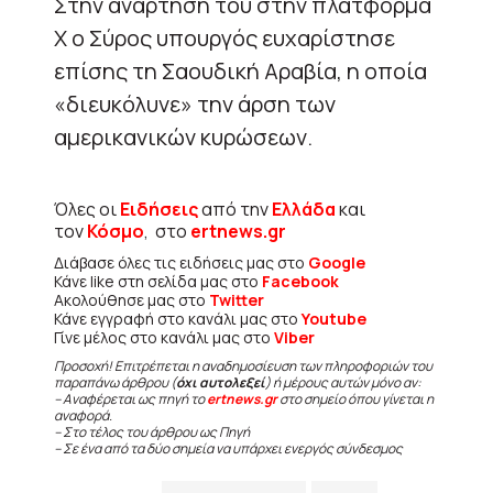
Στην ανάρτησή του στην πλατφόρμα
Χ ο Σύρος υπουργός ευχαρίστησε
επίσης τη Σαουδική Αραβία, η οποία
«διευκόλυνε» την άρση των
αμερικανικών κυρώσεων.
Όλες οι
Ειδήσεις
από την
Ελλάδα
και
τον
Κόσμο
, στο
ertnews.gr
Διάβασε όλες τις ειδήσεις μας στο
Google
Κάνε like στη σελίδα μας στο
Facebook
Ακολούθησε μας στο
Twitter
Κάνε εγγραφή στο κανάλι μας στο
Youtube
Γίνε μέλος στο κανάλι μας στο
Viber
Προσοχή! Επιτρέπεται η αναδημοσίευση των πληροφοριών του
παραπάνω άρθρου (
όχι αυτολεξεί
) ή μέρους αυτών μόνο αν:
– Αναφέρεται ως πηγή το
ertnews.gr
στο σημείο όπου γίνεται η
αναφορά.
– Στο τέλος του άρθρου ως Πηγή
– Σε ένα από τα δύο σημεία να υπάρχει ενεργός σύνδεσμος