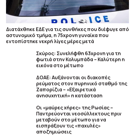
Διατάχθηκε ΕΔΕ για τις συνθήκες που διέφυγε από
αστυνομικό τμήμα, η 75χρονη γυναίκα που
εντοπίστηκε νεκρή λίγες μέρες μετά
Σκύρος: Συνελήφθη 63χρονη για τη
φωτιά στην Κολυμπάδα – Καλύτερη η
εικόνα στο μέτωπο
ΔΟΑΕ: Αυξάνονται οι διακοπές
ρεύματος στον πυρηνικό σταθμό της
Ζαπορίζια – «Εξαιρετικά
ανησυχητική» η κατάσταση
Οι «μαύρες χήρες» της Ρωσίας –
Παντρεύονται νεοσύλλεκτους πριν
μεταβούν στο μέτωπο για να
εισπράξουν τις «παχυλές»
αποζημιώσεις