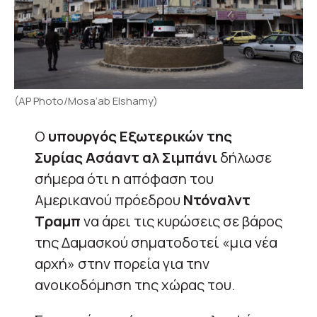
(AP Photo/Mosa’ab Elshamy)
Ο
υπουργός Εξωτερικών της
Συρίας Ασάαντ αλ Σιμπάνι
δήλωσε
σήμερα ότι η απόφαση του
Αμερικανού πρόεδρου
Ντόναλντ
Τραμπ
να άρει τις κυρώσεις σε βάρος
της Δαμασκού σηματοδοτεί «μια νέα
αρχή» στην πορεία για την
ανοικοδόμηση της χώρας του.