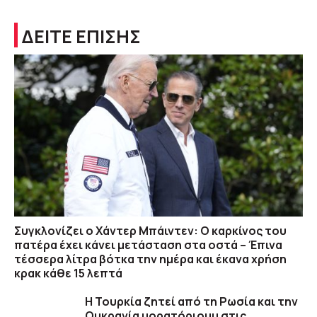
ΔΕΙΤΕ ΕΠΙΣΗΣ
Συγκλονίζει ο Χάντερ Μπάιντεν: Ο καρκίνος του
πατέρα έχει κάνει μετάσταση στα οστά – Έπινα
τέσσερα λίτρα βότκα την ημέρα και έκανα χρήση
κρακ κάθε 15 λεπτά
Η Τουρκία ζητεί από τη Ρωσία και την
Ουκρανία μορατόριουμ στις