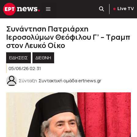
Μετάβαση
Live TV
σε
περιεχόμενο
Συνάντηση Πατριάρχη
Ιεροσολύμων Θεόφιλου Γ’ – Τραμπ
στον Λευκό Οίκο
ΕΙΔΗΣΕΙΣ
ΔΙΕΘΝΗ
05/06/26 02:31
Σύνταξη
Συντακτική ομάδα ertnews.gr