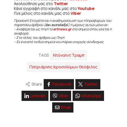
Ακολούθησε μας στο
Twitter
Κάνε εγγραφή στο κανάλι μας στο
Youtube
Γίνε μέλος στο κανάλι μας στο
Viber
Προσοχή! Επιτρέπεται η αναδημοσίευση των πληροφοριών του
παραπάνω άρθρου (
όχι αυτολεξεί
) ή μέρους αυτών μόνο αν:
– Αναφέρεται ως πηγή το
ertnews.gr
στο σημείο όπου γίνεται η
αναφορά.
– Στο τέλος του άρθρου ως Πηγή
– Σε ένα από τα δύο σημεία να υπάρχει ενεργός σύνδεσμος
TAGS
Ντόναλντ Τραμπ
Πατριάρχης Ιεροσολύμων Θεόφιλος
Share
Facebook
Twitter
Linkedin
Viber
WhatsApp
Email