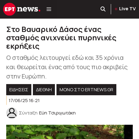
Μετάβαση
Live TV
σε
περιεχόμενο
Στο Βαυαρικό Δάσος ένας
σταθμός ανιχνεύει πυρηνικές
εκρήξεις
Ο σταθμός λειτουργεί εδώ και 35 χρόνια
και θεωρείται ένας από τους πιο ακριβείς
στην Ευρώπη.
ΕΙΔΗΣΕΙΣ
ΔΙΕΘΝΗ
ΜΟΝΟ ΣΤΟ ERTNEWS.GR
17/06/25 16:21
Σύνταξη
Εύη Τσιριγωτάκη