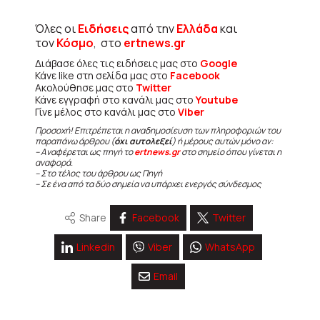
Όλες οι
Ειδήσεις
από την
Ελλάδα
και
τον
Κόσμο
, στο
ertnews.gr
Διάβασε όλες τις ειδήσεις μας στο
Google
Κάνε like στη σελίδα μας στο
Facebook
Ακολούθησε μας στο
Twitter
Κάνε εγγραφή στο κανάλι μας στο
Youtube
Γίνε μέλος στο κανάλι μας στο
Viber
Προσοχή! Επιτρέπεται η αναδημοσίευση των πληροφοριών του
παραπάνω άρθρου (
όχι αυτολεξεί
) ή μέρους αυτών μόνο αν:
– Αναφέρεται ως πηγή το
ertnews.gr
στο σημείο όπου γίνεται η
αναφορά.
– Στο τέλος του άρθρου ως Πηγή
– Σε ένα από τα δύο σημεία να υπάρχει ενεργός σύνδεσμος
Share
Facebook
Twitter
Linkedin
Viber
WhatsApp
Email