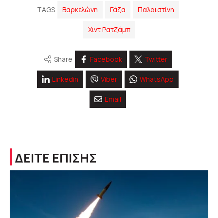
TAGS
Βαρκελώνη
Γάζα
Παλαιστίνη
Χιντ Ρατζάμπ
Share
Facebook
Twitter
Linkedin
Viber
WhatsApp
Email
ΔΕΙΤΕ ΕΠΙΣΗΣ