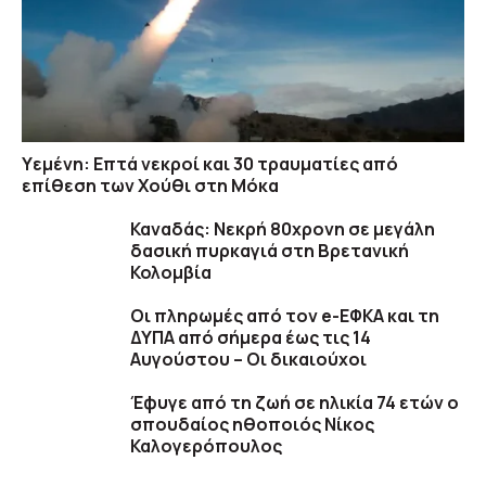
Υεμένη: Επτά νεκροί και 30 τραυματίες από
επίθεση των Χούθι στη Μόκα
Καναδάς: Nεκρή 80χρονη σε μεγάλη
δασική πυρκαγιά στη Βρετανική
Κολομβία
Οι πληρωμές από τον e-ΕΦΚΑ και τη
ΔΥΠΑ από σήμερα έως τις 14
Αυγούστου – Οι δικαιούχοι
Έφυγε από τη ζωή σε ηλικία 74 ετών ο
σπουδαίος ηθοποιός Νίκος
Καλογερόπουλος