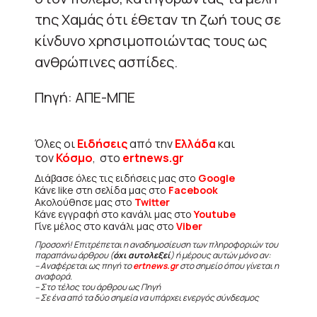
της Χαμάς ότι έθεταν τη ζωή τους σε
κίνδυνο χρησιμοποιώντας τους ως
ανθρώπινες ασπίδες.
Πηγή: ΑΠΕ-ΜΠΕ
Όλες οι
Ειδήσεις
από την
Ελλάδα
και
τον
Κόσμο
, στο
ertnews.gr
Διάβασε όλες τις ειδήσεις μας στο
Google
Κάνε like στη σελίδα μας στο
Facebook
Ακολούθησε μας στο
Twitter
Κάνε εγγραφή στο κανάλι μας στο
Youtube
Γίνε μέλος στο κανάλι μας στο
Viber
Προσοχή! Επιτρέπεται η αναδημοσίευση των πληροφοριών του
παραπάνω άρθρου (
όχι αυτολεξεί
) ή μέρους αυτών μόνο αν:
– Αναφέρεται ως πηγή το
ertnews.gr
στο σημείο όπου γίνεται η
αναφορά.
– Στο τέλος του άρθρου ως Πηγή
– Σε ένα από τα δύο σημεία να υπάρχει ενεργός σύνδεσμος