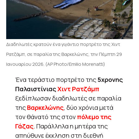
Διαδηλωτές κρατούν ένα γιγάντιο πορτρέτο της Χιντ
Ρατζάμπ, σε παραλία της Βαρκελώνης, την Πέμπτη 29
Ιανουαρίου 2026. (AP Photo/Emilio Morenatti)
Ένα τεράστιο πορτρέτο της
5χρονης
Παλαιστίνιας
Χιντ Ρατζάμπ
ξεδίπλωσαν διαδηλωτές σε παραλία
της
Βαρκελώνης
, δύο χρόνια μετά
τον θάνατό της στον
πόλεμο της
Γάζας
. Παράλληλα η μητέρα της
απηύθυνε έκκληση στη διεθνή