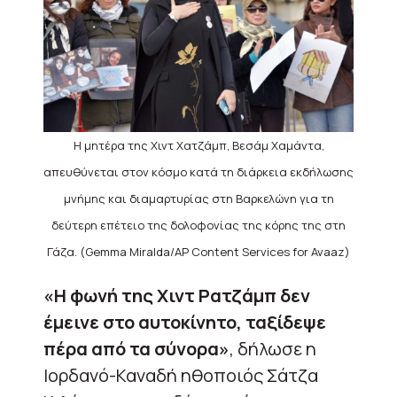
Η μητέρα της Χιντ Χατζάμπ, Βεσάμ Χαμάντα,
απευθύνεται στον κόσμο κατά τη διάρκεια εκδήλωσης
μνήμης και διαμαρτυρίας στη Βαρκελώνη για τη
δεύτερη επέτειο της δολοφονίας της κόρης της στη
Γάζα. (Gemma Miralda/AP Content Services for Avaaz)
«Η φωνή της Χιντ Ρατζάμπ δεν
έμεινε στο αυτοκίνητο, ταξίδεψε
πέρα από τα σύνορα»
, δήλωσε η
Ιορδανό-Καναδή ηθοποιός Σάτζα