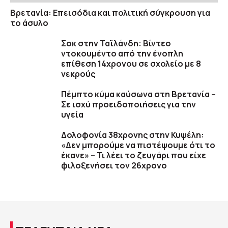
Βρετανία: Επεισόδια και πολιτική σύγκρουση για
το άσυλο
Σοκ στην Ταϊλάνδη: Βίντεο
ντοκουμέντο από την ένοπλη
επίθεση 14χρονου σε σχολείο με 8
νεκρούς
Πέμπτο κύμα καύσωνα στη Βρετανία –
Σε ισχύ προειδοποιήσεις για την
υγεία
Δολοφονία 38χρονης στην Κυψέλη:
«Δεν μπορούμε να πιστέψουμε ότι το
έκανε» – Τι λέει το ζευγάρι που είχε
φιλοξενήσει τον 26χρονο