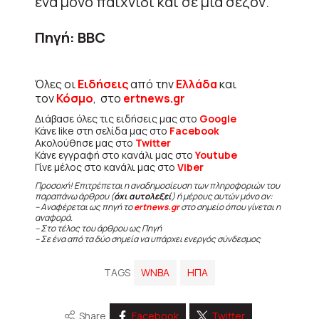
ένα μόνο παιχνίδι και σε μια σεζόν.
Πηγή: BBC
Όλες οι
Ειδήσεις
από την
Ελλάδα
και
τον
Κόσμο
, στο
ertnews.gr
Διάβασε όλες τις ειδήσεις μας στο
Google
Κάνε like στη σελίδα μας στο
Facebook
Ακολούθησε μας στο
Twitter
Κάνε εγγραφή στο κανάλι μας στο
Youtube
Γίνε μέλος στο κανάλι μας στο
Viber
Προσοχή! Επιτρέπεται η αναδημοσίευση των πληροφοριών του
παραπάνω άρθρου (
όχι αυτολεξεί
) ή μέρους αυτών μόνο αν:
– Αναφέρεται ως πηγή το
ertnews.gr
στο σημείο όπου γίνεται η
αναφορά.
– Στο τέλος του άρθρου ως Πηγή
– Σε ένα από τα δύο σημεία να υπάρχει ενεργός σύνδεσμος
TAGS
WNBA
ΗΠΑ
Share
Facebook
Twitter