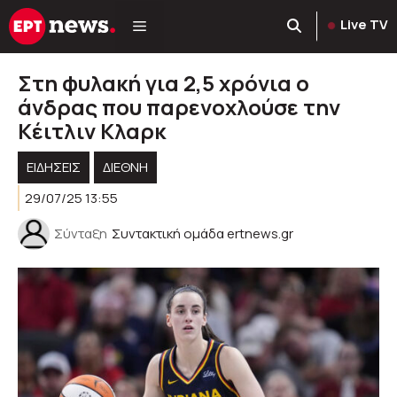
Μετάβαση
Live TV
σε
περιεχόμενο
Στη φυλακή για 2,5 χρόνια ο
άνδρας που παρενοχλούσε την
Κέιτλιν Κλαρκ
ΕΙΔΗΣΕΙΣ
ΔΙΕΘΝΗ
29/07/25 13:55
Σύνταξη
Συντακτική ομάδα ertnews.gr