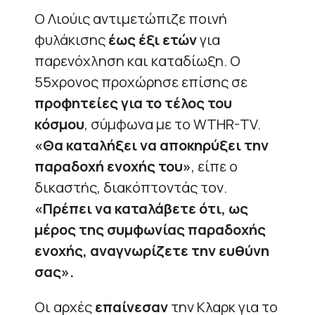
Ο Λιούις αντιμετώπιζε ποινή
φυλάκισης
έως έξι ετών
για
παρενόχληση και καταδίωξη. Ο
55χρονος προχώρησε επίσης σε
προφητείες για το τέλος του
κόσμου
, σύμφωνα με το WTHR-TV.
«Θα καταλήξει να αποκηρύξει την
παραδοχή ενοχής του»
, είπε ο
δικαστής, διακόπτοντάς τον.
«Πρέπει να καταλάβετε ότι, ως
μέρος της συμφωνίας παραδοχής
ενοχής, αναγνωρίζετε την ευθύνη
σας».
Οι αρχές
επαίνεσαν
την Κλαρκ για το