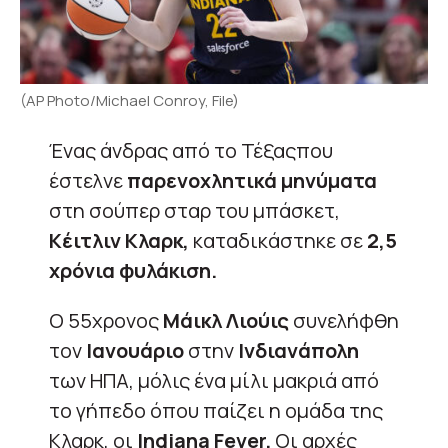
(AP Photo/Michael Conroy, File)
Ένας άνδρας από το Τέξαςπου
έστελνε
παρενοχλητικά μηνύματα
στη σούπερ σταρ του μπάσκετ,
Κέιτλιν Κλαρκ,
καταδικάστηκε σε
2,5
χρόνια φυλάκιση.
Ο 55χρονος
Μάικλ Λιούις
συνελήφθη
τον
Ιανουάριο
στην
Ινδιανάπολη
των ΗΠΑ, μόλις ένα μίλι μακριά από
το γήπεδο όπου παίζει η ομάδα της
Κλαρκ, οι
Indiana Fever.
Οι αρχές