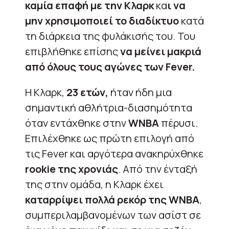
καμία επαφή με την Κλαρκ
κα
ι να
μην χρησιμοποιεί το διαδίκτυο
κατά
τη διάρκεια της φυλάκισής του. Του
επιβλήθηκε επίσης
να μείνει μακριά
από όλους τους αγώνες των Fever.
Η Κλαρκ,
23 ετών,
ήταν ήδη μια
σημαντική αθλήτρια-διασημότητα
όταν εντάχθηκε στην
WNBA
πέρυσι.
Επιλέχθηκε ως πρώτη επιλογή από
τις Fever και αργότερα ανακηρύχθηκε
rookie της χρονιάς
. Από την ένταξή
της στην ομάδα, η Κλαρκ έχει
καταρρίψει πολλά ρεκόρ της WNBA
,
συμπεριλαμβανομένων των ασίστ σε