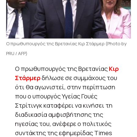
O πρωθυπουργός της Βρετανίας Κιρ Στάρμερ (Photo by
PRU / AFP)
Ο πρωθυπουργός της Βρετανίας
Κιρ
Στάρμερ
δήλωσε σε συμμάχους του
ότι θα αγωνιστεί, στην περίπτωση
που ο υπουργός Υγείας Γουές
Στρίτινγκ καταφέρει να κινήσει τη
διαδικασία αμφισβήτησης της
ηγεσίας του, ανέφερε ο πολιτικός
συντάκτης της εφημερίδας Times