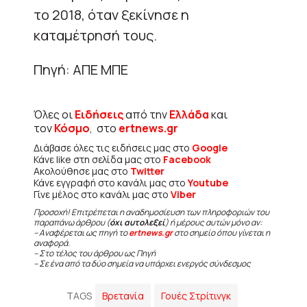
το 2018, όταν ξεκίνησε η
καταμέτρησή τους.
Πηγή: ΑΠΕ ΜΠΕ
Όλες οι
Ειδήσεις
από την
Ελλάδα
και
τον
Κόσμο
, στο
ertnews.gr
Διάβασε όλες τις ειδήσεις μας στο
Google
Κάνε like στη σελίδα μας στο
Facebook
Ακολούθησε μας στο
Twitter
Κάνε εγγραφή στο κανάλι μας στο
Youtube
Γίνε μέλος στο κανάλι μας στο
Viber
Προσοχή! Επιτρέπεται η αναδημοσίευση των πληροφοριών του
παραπάνω άρθρου (
όχι αυτολεξεί
) ή μέρους αυτών μόνο αν:
– Αναφέρεται ως πηγή το
ertnews.gr
στο σημείο όπου γίνεται η
αναφορά.
– Στο τέλος του άρθρου ως Πηγή
– Σε ένα από τα δύο σημεία να υπάρχει ενεργός σύνδεσμος
TAGS
Βρετανία
Γουές Στρίτινγκ