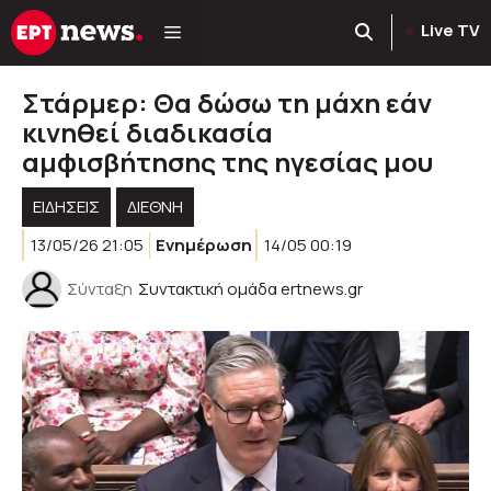
Μετάβαση
Live TV
σε
περιεχόμενο
Στάρμερ: Θα δώσω τη μάχη εάν
κινηθεί διαδικασία
αμφισβήτησης της ηγεσίας μου
ΕΙΔΗΣΕΙΣ
ΔΙΕΘΝΗ
13/05/26 21:05
Ενημέρωση
14/05 00:19
Σύνταξη
Συντακτική ομάδα ertnews.gr