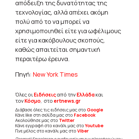
απόδειξη της δυνατότητας της
τεχνολογίας, αλλά απέχει ακόμη
πολύ από το να μπορεί να
χρησιμοποιηθεί είτε για ωφέλιμους
είτε για κακόβουλους σκοπούς,
καθώς απαιτείται σημαντική
περαιτέρω έρευνα.
Πηγή:
New York Times
Όλες οι
Ειδήσεις
από την
Ελλάδα
και
τον
Κόσμο
, στο
ertnews.gr
Διάβασε όλες τις ειδήσεις μας στο
Google
Κάνε like στη σελίδα μας στο
Facebook
Ακολούθησε μας στο
Twitter
Κάνε εγγραφή στο κανάλι μας στο
Youtube
Γίνε μέλος στο κανάλι μας στο
Viber
Προσοχή! Επιτρέπεται η αναδημοσίευση των πληροφοριών του