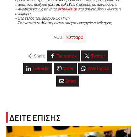
παραπάνω άρθρου (
όχι αυτολεξεί
) ή μέρους αυτών μόνο αν:
– Αναφέρεται ως πηγή το
ertnews.gr
στο σημείο όπου γίνεται η
αναφορά.
– Στο τέλος του άρθρου ως Πηγή
– Σε ένα από τα δύο σημεία να υπάρχει ενεργός σύνδεσμος
TAGS
κύτταρα
Share
Facebook
Twitter
Linkedin
Viber
WhatsApp
Email
ΔΕΙΤΕ ΕΠΙΣΗΣ