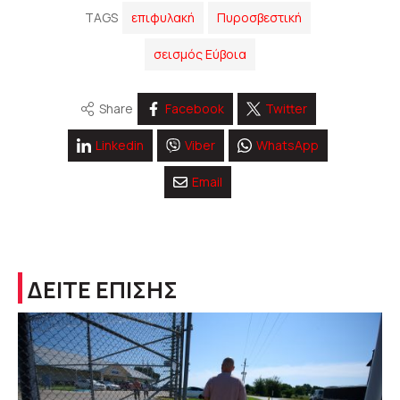
TAGS
επιφυλακή
Πυροσβεστική
σεισμός Εύβοια
Share
Facebook
Twitter
Linkedin
Viber
WhatsApp
Email
ΔΕΙΤΕ ΕΠΙΣΗΣ