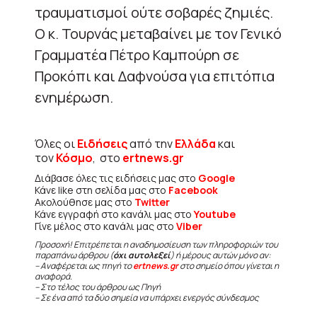
τραυματισμοί ούτε σοβαρές ζημιές.
Ο κ. Τουρνάς μεταβαίνει με τον Γενικό
Γραμματέα Πέτρο Καμπούρη σε
Προκόπι και Δαφνούσα για επιτόπια
ενημέρωση.
Όλες οι
Ειδήσεις
από την
Ελλάδα
και
τον
Κόσμο
, στο
ertnews.gr
Διάβασε όλες τις ειδήσεις μας στο
Google
Κάνε like στη σελίδα μας στο
Facebook
Ακολούθησε μας στο
Twitter
Κάνε εγγραφή στο κανάλι μας στο
Youtube
Γίνε μέλος στο κανάλι μας στο
Viber
Προσοχή! Επιτρέπεται η αναδημοσίευση των πληροφοριών του
παραπάνω άρθρου (
όχι αυτολεξεί
) ή μέρους αυτών μόνο αν:
– Αναφέρεται ως πηγή το
ertnews.gr
στο σημείο όπου γίνεται η
αναφορά.
– Στο τέλος του άρθρου ως Πηγή
– Σε ένα από τα δύο σημεία να υπάρχει ενεργός σύνδεσμος