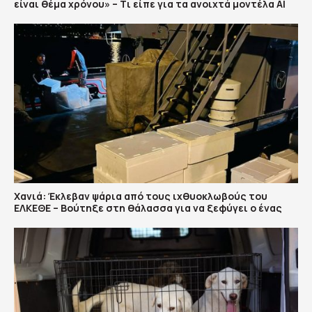
είναι θέμα χρόνου» – Tι είπε για τα ανοιχτά μοντέλα ΑΙ
Χανιά: Έκλεβαν ψάρια από τους ιχθυοκλωβούς του
ΕΛΚΕΘΕ – Βούτηξε στη θάλασσα για να ξεφύγει ο ένας